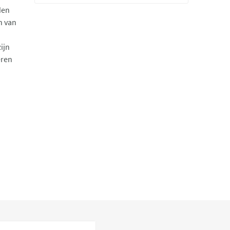
den
n van
ijn
eren