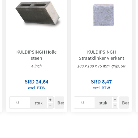
KULDIPSINGH Holle
KULDIPSINGH
steen
Straatklinker Vierkant
4 inch
100 x 100 x 75 mm, grijs, 6N
SRD 24,64
SRD 8,47
excl. BTW
excl. BTW
i
i
stuk
stuk
h
h