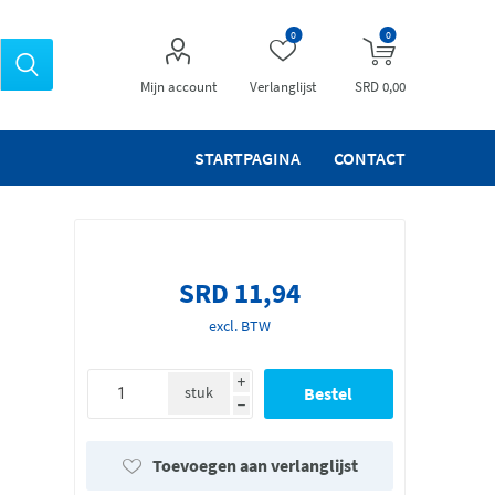
0
0
Mijn account
Verlanglijst
SRD 0,00
STARTPAGINA
CONTACT
SRD 11,94
excl. BTW
i
stuk
h
Toevoegen aan verlanglijst