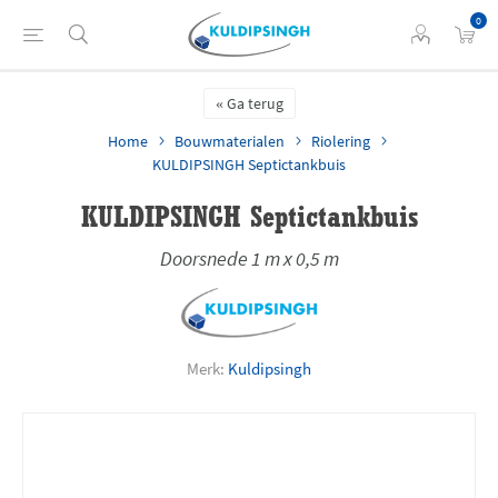
0
Ga terug
Home
Bouwmaterialen
Riolering
KULDIPSINGH Septictankbuis
KULDIPSINGH Septictankbuis
Doorsnede 1 m x 0,5 m
Merk:
Kuldipsingh