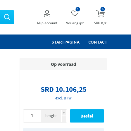
0
0
Mijn account
Verlanglijst
SRD 0,00
STARTPAGINA
CONTACT
Op voorraad
SRD 10.106,25
excl. BTW
i
lengte
h