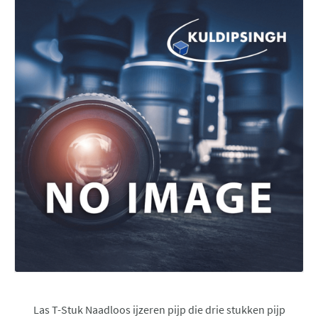
Las T-Stuk Naadloos ijzeren pijp die drie stukken pijp