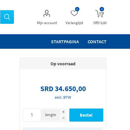
0
0
Mijn account
Verlanglijst
SRD 0,00
STARTPAGINA
CONTACT
Op voorraad
SRD 34.650,00
excl. BTW
i
lengte
h