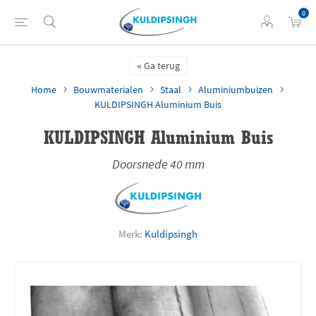
0
Ga terug
Home
Bouwmaterialen
Staal
Aluminiumbuizen
KULDIPSINGH Aluminium Buis
KULDIPSINGH Aluminium Buis
Doorsnede 40 mm
Merk:
Kuldipsingh