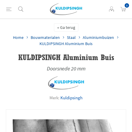
0
Ga terug
Home
Bouwmaterialen
Staal
Aluminiumbuizen
KULDIPSINGH Aluminium Buis
KULDIPSINGH Aluminium Buis
Doorsnede 20 mm
Merk:
Kuldipsingh