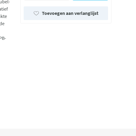
ubel-
tief
Toevoegen aan verlanglijst
ikte
nde
PB-