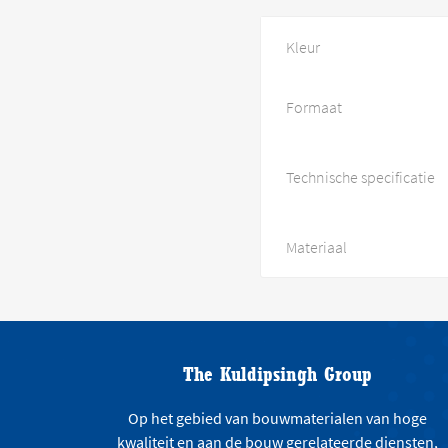
Kleur
Formaat
Technische specificatie
Materiaal
The Kuldipsingh Group
Op het gebied van bouwmaterialen van hoge
kwaliteit en aan de bouw gerelateerde diensten,