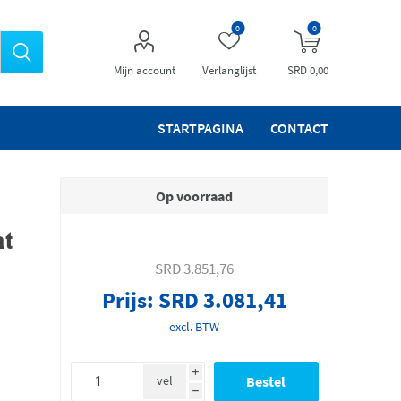
0
0
Mijn account
Verlanglijst
SRD 0,00
STARTPAGINA
CONTACT
Op voorraad
at
SRD 3.851,76
Prijs:
SRD 3.081,41
excl. BTW
i
vel
h