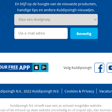
En blijf op de hoogte van de nieuwste producten,
handige tips en andere Kuldipsingh nieuwtjes.
Bevestig
Volg Kuldipsingh
dipsingh N.V.. 2022 Kuldipsingh N.V.
Cookies & Privacy
Vacatu
Kuldipsingh N.V. streeft naar een zo actueel mogelijke website.
an of de inhoud op deze website onvolledig en of onjuist zijn, dan kunnen