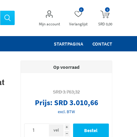
0
0
Mijn account
Verlanglijst
SRD 0,00
STARTPAGINA
CONTACT
Op voorraad
at
SRD 3.763,32
Prijs:
SRD 3.010,66
excl. BTW
i
vel
h