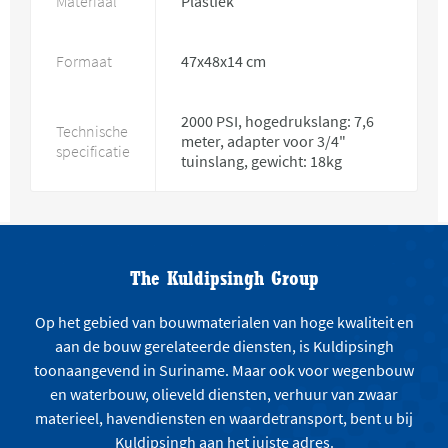
Materiaal
Plastiek
Formaat
47x48x14 cm
2000 PSI, hogedrukslang: 7,6
Technische
meter, adapter voor 3/4"
specificatie
tuinslang, gewicht: 18kg
The Kuldipsingh Group
Op het gebied van bouwmaterialen van hoge kwaliteit en
aan de bouw gerelateerde diensten, is Kuldipsingh
toonaangevend in Suriname. Maar ook voor wegenbouw
en waterbouw, olieveld diensten, verhuur van zwaar
materieel, havendiensten en waardetransport, bent u bij
Kuldipsingh aan het juiste adres.