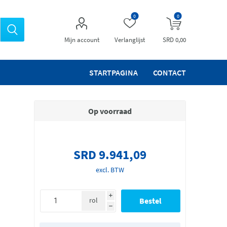
0
0
Mijn account
Verlanglijst
SRD 0,00
STARTPAGINA
CONTACT
Op voorraad
SRD 9.941,09
excl. BTW
i
rol
h