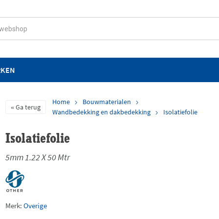
RKEN
Home
Bouwmaterialen
Ga terug
Wandbedekking en dakbedekking
Isolatiefolie
Isolatiefolie
5mm 1.22 X 50 Mtr
Merk:
Overige