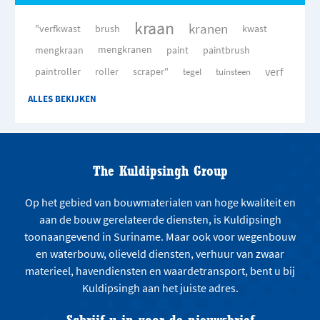
kraan
kranen
"verfkwast
brush
kwast
mengkraan
mengkranen
paint
paintbrush
verf
paintroller
roller
scraper"
tegel
tuinsteen
ALLES BEKIJKEN
The Kuldipsingh Group
Op het gebied van bouwmaterialen van hoge kwaliteit en
aan de bouw gerelateerde diensten, is Kuldipsingh
toonaangevend in Suriname. Maar ook voor wegenbouw
en waterbouw, olieveld diensten, verhuur van zwaar
materieel, havendiensten en waardetransport, bent u bij
Kuldipsingh aan het juiste adres.
Schrijf u in voor de nieuwsbrief