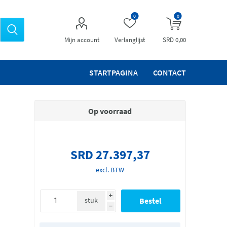
0
0
Mijn account
Verlanglijst
SRD 0,00
STARTPAGINA
CONTACT
Op voorraad
SRD 27.397,37
excl. BTW
i
stuk
h