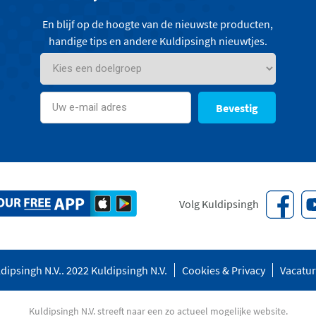
En blijf op de hoogte van de nieuwste producten,
handige tips en andere Kuldipsingh nieuwtjes.
Bevestig
Volg Kuldipsingh
dipsingh N.V.. 2022 Kuldipsingh N.V.
Cookies & Privacy
Vacatu
Kuldipsingh N.V. streeft naar een zo actueel mogelijke website.