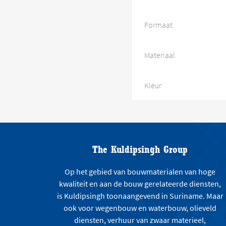
Formaat
Materiaal
Kleur
The Kuldipsingh Group
Op het gebied van bouwmaterialen van hoge
kwaliteit en aan de bouw gerelateerde diensten,
is Kuldipsingh toonaangevend in Suriname. Maar
ook voor wegenbouw en waterbouw, olieveld
diensten, verhuur van zwaar materieel,