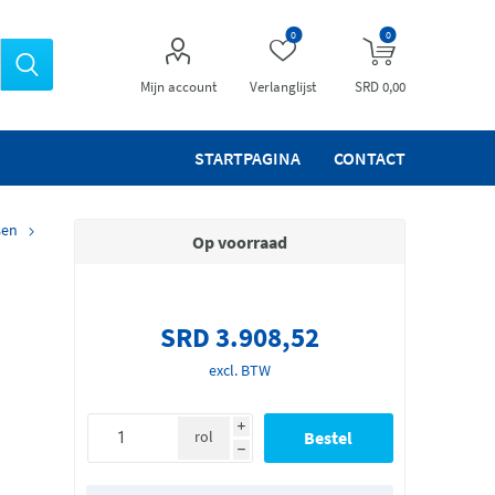
0
0
Mijn account
Verlanglijst
SRD 0,00
STARTPAGINA
CONTACT
sen
Op voorraad
SRD 3.908,52
excl. BTW
i
rol
h