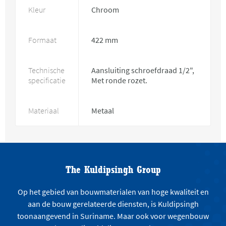
Kleur
Chroom
Formaat
422 mm
Technische
Aansluiting schroefdraad 1/2",
specificatie
Met ronde rozet.
Materiaal
Metaal
The Kuldipsingh Group
Op het gebied van bouwmaterialen van hoge kwaliteit en
aan de bouw gerelateerde diensten, is Kuldipsingh
toonaangevend in Suriname. Maar ook voor wegenbouw