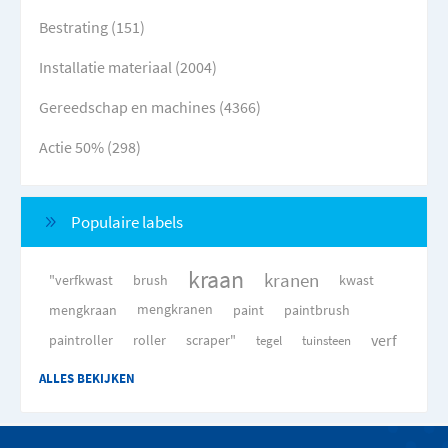
Bestrating (151)
Installatie materiaal (2004)
Gereedschap en machines (4366)
Actie 50% (298)
Populaire labels
kraan
kranen
"verfkwast
brush
kwast
mengkraan
mengkranen
paint
paintbrush
verf
paintroller
roller
scraper"
tegel
tuinsteen
ALLES BEKIJKEN