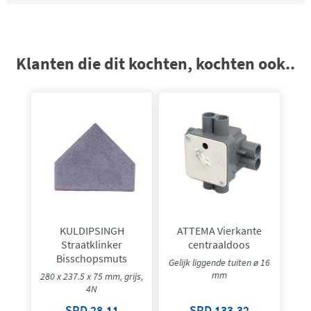
Klanten die dit kochten, kochten ook..
KULDIPSINGH
ATTEMA Vierkante
Straatklinker
centraaldoos
Bisschopsmuts
Gelijk liggende tuiten ø 16
mm
280 x 237.5 x 75 mm, grijs,
4N
SRD 28,11
SRD 133,32