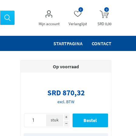
0
0
Mijn account
Verlanglijst
SRD 0,00
STARTPAGINA
CONTACT
Op voorraad
SRD 870,32
excl. BTW
i
stuk
h