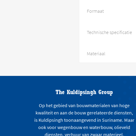
Formaat
Technische specificatie
Materiaal
The Kuldipsingh Group
Op het gebied van bouwmaterialen van hoge
kwaliteit en aan de bouw gerelateerde diensten,
is Kuldipsingh toonaangevend in Suriname. Maar
ook voor wegenbouw en waterbouw, olieveld
diensten, verhuur van zwaar materieel,