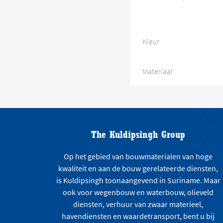
Kleur
Materiaal
The Kuldipsingh Group
Op het gebied van bouwmaterialen van hoge
kwaliteit en aan de bouw gerelateerde diensten,
is Kuldipsingh toonaangevend in Suriname. Maar
ook voor wegenbouw en waterbouw, olieveld
diensten, verhuur van zwaar materieel,
havendiensten en waardetransport, bent u bij