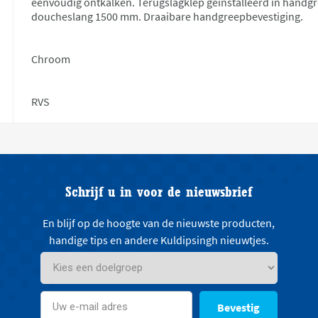
eenvoudig ontkalken. Terugslagklep geïnstalleerd in handg
doucheslang 1500 mm. Draaibare handgreepbevestiging.
Chroom
RVS
Schrijf u in voor de nieuwsbrief
En blijf op de hoogte van de nieuwste producten,
handige tips en andere Kuldipsingh nieuwtjes.
Bevestig