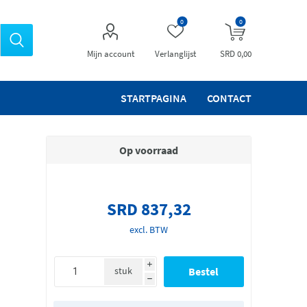
0
0
Mijn account
Verlanglijst
SRD 0,00
STARTPAGINA
CONTACT
Op voorraad
SRD 837,32
excl. BTW
i
stuk
h