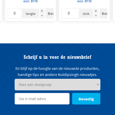
excl. BTW
excl. BTW
i
i
lengte
stuk
h
h
Schrijf u in voor de nieuwsbrief
En blijf op de hoogte van de nieuwste producten,
handige tips en andere Kuldipsingh nieuwtjes.
Bevestig