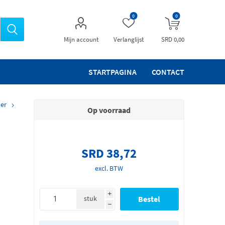
0
0
Mijn account
Verlanglijst
SRD 0,00
STARTPAGINA
CONTACT
oer
Op voorraad
SRD 38,72
excl. BTW
i
stuk
h