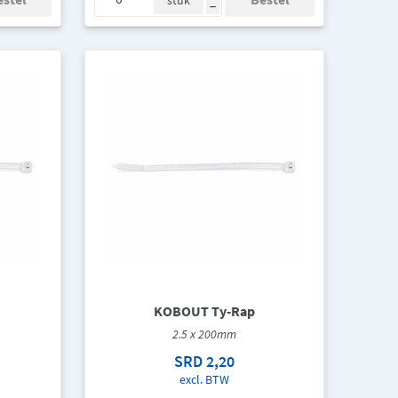
stuk
h
KOBOUT Ty-Rap
2.5 x 200mm
SRD 2,20
excl. BTW