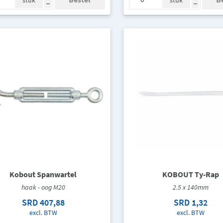
stuk
stuk
h
h
Kobout Spanwartel
KOBOUT Ty-Rap
haak - oog M20
2.5 x 140mm
SRD 407,88
SRD 1,32
excl. BTW
excl. BTW