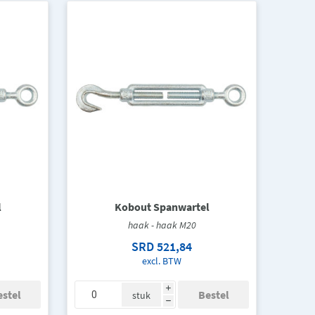
l
Kobout Spanwartel
haak - haak M20
SRD 521,84
excl. BTW
i
stuk
h