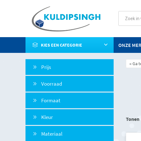
ONZE ME
KIES EEN CATEGORIE
Ga t
Prijs
Voorraad
Formaat
Kleur
Tonen
Materiaal