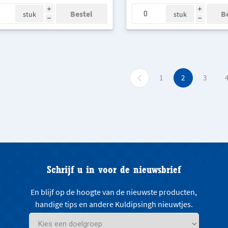
i
i
stuk
stuk
h
h
1
2
3
Schrijf u in voor de nieuwsbrief
En blijf op de hoogte van de nieuwste producten,
handige tips en andere Kuldipsingh nieuwtjes.