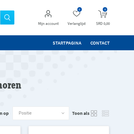
0
0
Mijn account
Verlanglijst
SRD 0,00
STARTPAGINA
CONTACT
horen
n op
Toon als