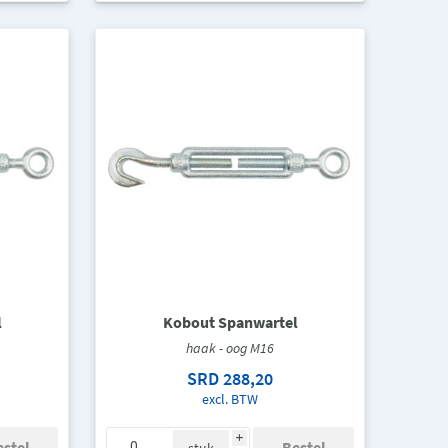
l
Kobout Spanwartel
haak - oog M16
SRD 288,20
excl. BTW
i