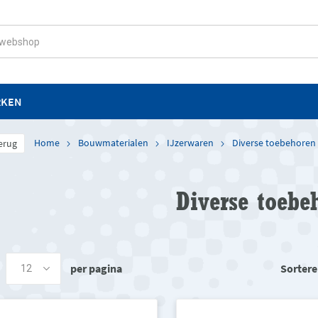
RKEN
Home
Bouwmaterialen
IJzerwaren
Diverse toebehoren
erug
Diverse toebe
per pagina
Sortere