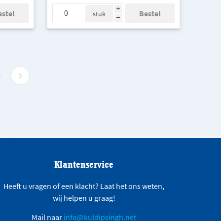
i
stuk
h
4
Klantenservice
Heeft u vragen of een klacht? Laat het ons weten,
wij helpen u graag!
Mail naar
info@kuldipsingh.net