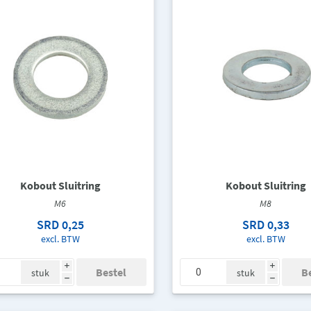
Kobout Sluitring
Kobout Sluitring
M6
M8
SRD 0,25
SRD 0,33
excl. BTW
excl. BTW
i
i
stuk
stuk
h
h