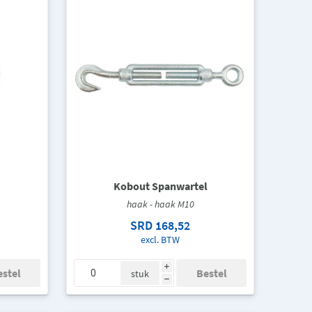
Kobout Spanwartel
haak - haak M10
SRD 168,52
excl. BTW
i
stuk
h