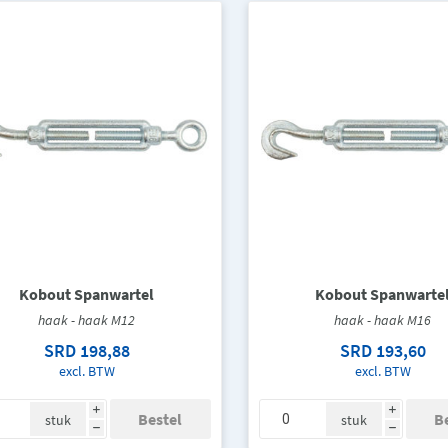
Kobout Spanwartel
Kobout Spanwarte
haak - haak M12
haak - haak M16
SRD 198,88
SRD 193,60
excl. BTW
excl. BTW
i
i
stuk
stuk
h
h