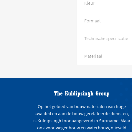
Kleur
Formaat
Technische specificatie
Materiaal
The Kuldipsingh Group
Op het gebied van bouwmaterialen van hoge
kwaliteit en aan de bouw gerelateerde diensten,
is Kuldipsingh toonaangevend in Suriname. Maar
ook voor wegenbouw en waterbouw, olieveld