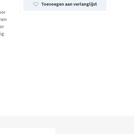
Toevoegen aan verlanglijst
oor
omen
oor
ig