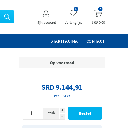
0
0
Mijn account
Verlanglijst
SRD 0,00
STARTPAGINA
CONTACT
Op voorraad
SRD 9.144,91
excl. BTW
i
stuk
h