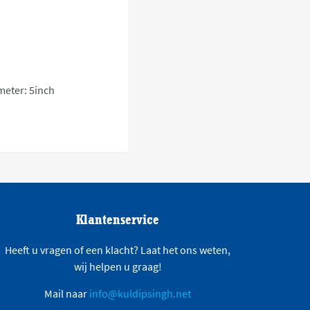
eter: 5inch
Klantenservice
Heeft u vragen of een klacht? Laat het ons weten,
wij helpen u graag!
Mail naar
info@kuldipsingh.net