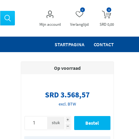
0
0
Mijn account
Verlanglijst
SRD 0,00
STARTPAGINA
CONTACT
Op voorraad
SRD 3.568,57
excl. BTW
i
stuk
h