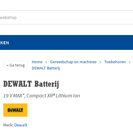
RKEN
Home
Gereedschap en machines
Toebehoren
Ga terug
DEWALT Batterij
DEWALT Batterij
19 V MAX*, Compact XR® Lithium Ion
Merk:
Dewalt