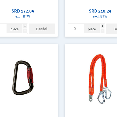
SRD 172,04
SRD 218,24
excl. BTW
excl. BTW
i
i
piece
piece
h
h