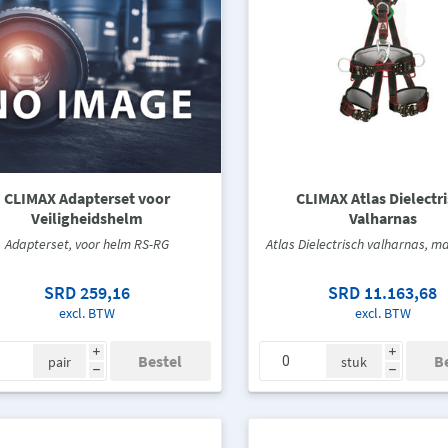
CLIMAX Adapterset voor
CLIMAX Atlas Dielectr
Veiligheidshelm
Valharnas
Adapterset, voor helm RS-RG
Atlas Dielectrisch valharnas, m
SRD 259,16
SRD 11.163,68
excl. BTW
excl. BTW
i
i
pair
stuk
h
h