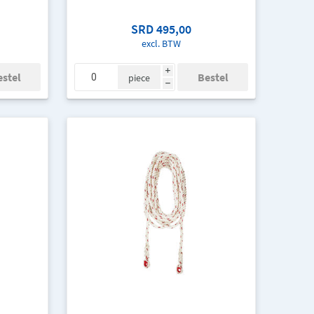
SRD 495,00
excl. BTW
i
piece
h