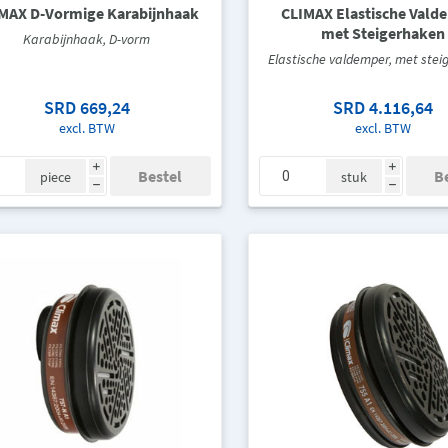
MAX D-Vormige Karabijnhaak
CLIMAX Elastische Vald
met Steigerhaken
Karabijnhaak, D-vorm
Elastische valdemper, met ste
SRD 669,24
SRD 4.116,64
excl. BTW
excl. BTW
i
i
piece
stuk
h
h