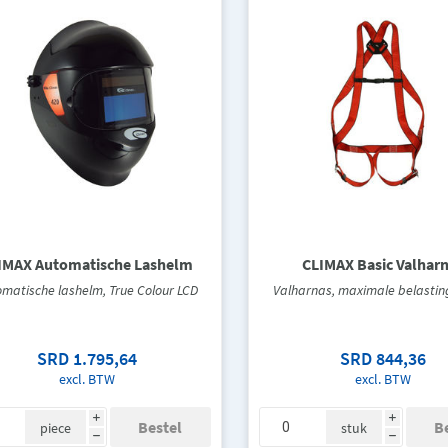
IMAX Automatische Lashelm
CLIMAX Basic Valhar
matische lashelm, True Colour LCD
Valharnas, maximale belastin
SRD 1.795,64
SRD 844,36
excl. BTW
excl. BTW
i
i
piece
stuk
h
h