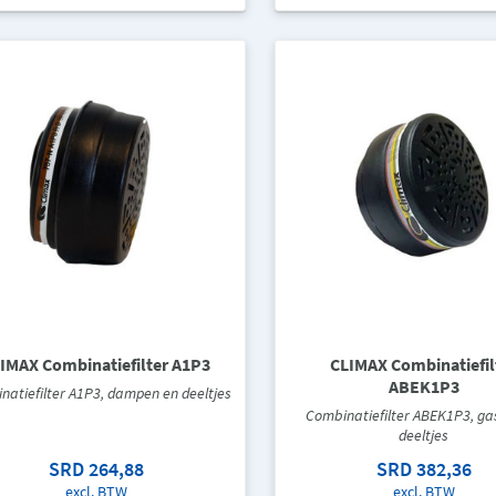
IMAX Combinatiefilter A1P3
CLIMAX Combinatiefil
ABEK1P3
natiefilter A1P3, dampen en deeltjes
Combinatiefilter ABEK1P3, ga
deeltjes
SRD 264,88
SRD 382,36
excl. BTW
excl. BTW