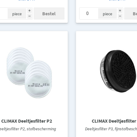
i
i
piece
piece
h
h
CLIMAX Deeltjesfilter P2
CLIMAX Deeltjesfilter
eeltjesfilter P2, stofbescherming
Deeltjesfilter P3, fijnstofbes