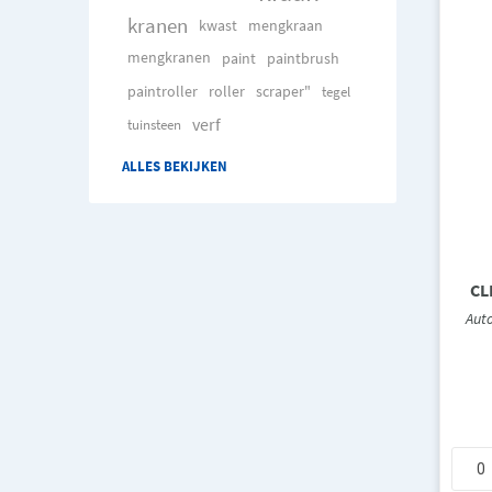
kranen
kwast
mengkraan
mengkranen
paint
paintbrush
paintroller
roller
scraper"
tegel
verf
tuinsteen
ALLES BEKIJKEN
CL
Auto