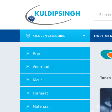
ONZE ME
KIES EEN CATEGORIE
Prijs
Voorraad
Tonen
Kleur
Formaat
Materiaal