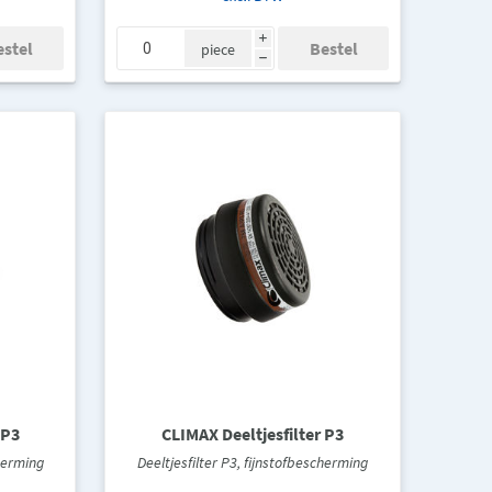
i
piece
h
 P3
CLIMAX Deeltjesfilter P3
cherming
Deeltjesfilter P3, fijnstofbescherming