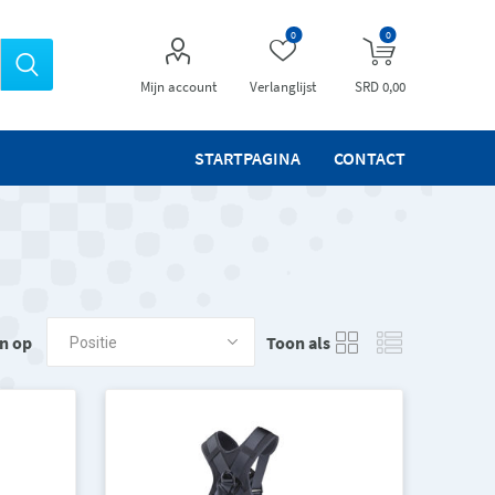
0
0
Mijn account
Verlanglijst
SRD 0,00
STARTPAGINA
CONTACT
n op
Toon als