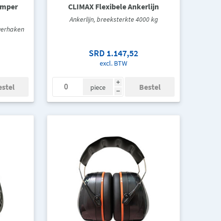
emper
CLIMAX Flexibele Ankerlijn
Ankerlijn, breeksterkte 4000 kg
igerhaken
SRD 1.147,52
excl. BTW
i
piece
h