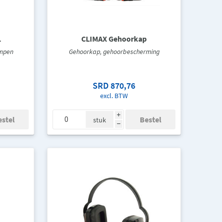
1
CLIMAX Gehoorkap
ampen
Gehoorkap, gehoorbescherming
SRD 870,76
excl. BTW
i
stuk
h