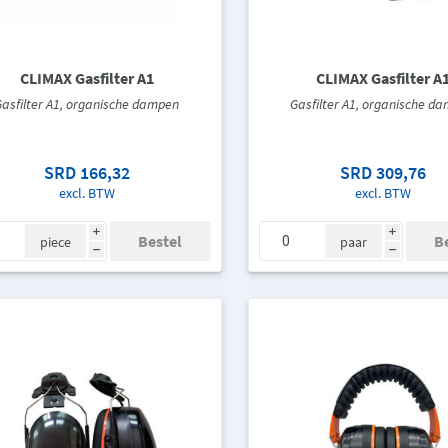
CLIMAX Gasfilter A1
CLIMAX Gasfilter A
Gasfilter A1, organische dampen
Gasfilter A1, organische d
SRD 166,32
SRD 309,76
excl. BTW
excl. BTW
i
i
piece
paar
h
h