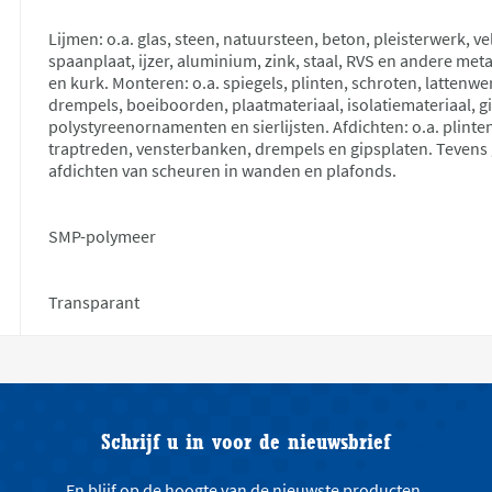
Lijmen: o.a. glas, steen, natuursteen, beton, pleisterwerk, ve
spaanplaat, ijzer, aluminium, zink, staal, RVS en andere met
en kurk. Monteren: o.a. spiegels, plinten, schroten, lattenw
drempels, boeiboorden, plaatmateriaal, isolatiemateriaal, g
polystyreenornamenten en sierlijsten. Afdichten: o.a. plinten
traptreden, vensterbanken, drempels en gipsplaten. Tevens 
afdichten van scheuren in wanden en plafonds.
SMP-polymeer
Transparant
Schrijf u in voor de nieuwsbrief
En blijf op de hoogte van de nieuwste producten,