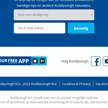
handige tips en andere Kuldipsingh nieuwtjes.
Bevestig
Volg Kuldipsingh
dipsingh N.V.. 2022 Kuldipsingh N.V.
Cookies & Privacy
Vacatu
Kuldipsingh N.V. streeft naar een zo actueel mogelijke website.
an of de inhoud op deze website onvolledig en of onjuist zijn, dan kunnen