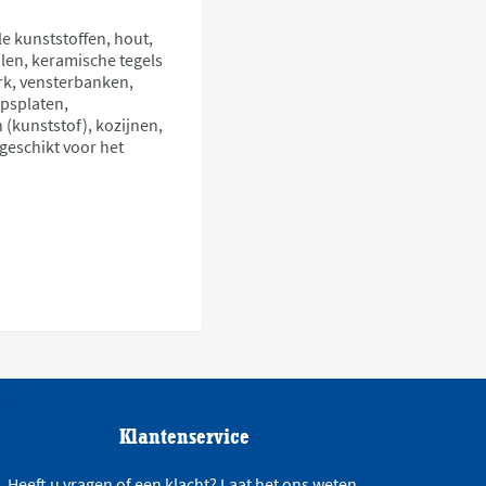
le kunststoffen, hout,
alen, keramische tegels
erk, vensterbanken,
ipsplaten,
 (kunststof), kozijnen,
geschikt voor het
Klantenservice
Heeft u vragen of een klacht? Laat het ons weten,