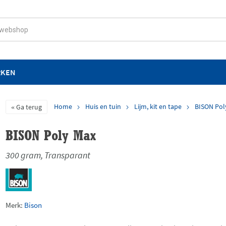
RKEN
Home
Huis en tuin
Lijm, kit en tape
BISON Pol
Ga terug
BISON Poly Max
300 gram, Transparant
Merk:
Bison