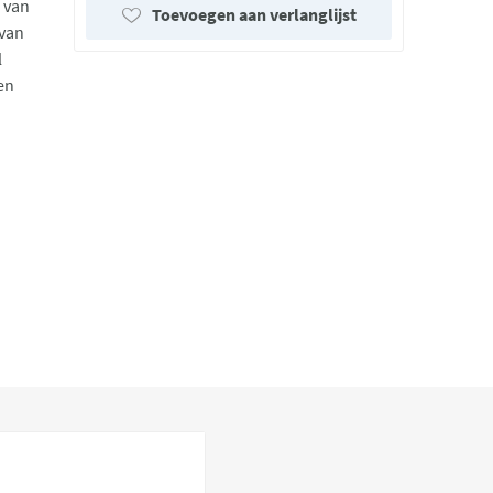
 van
Toevoegen aan verlanglijst
 van
l
en