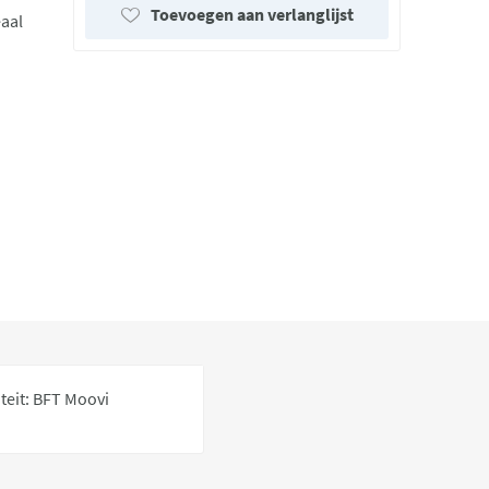
Toevoegen aan verlanglijst
aal
teit: BFT Moovi