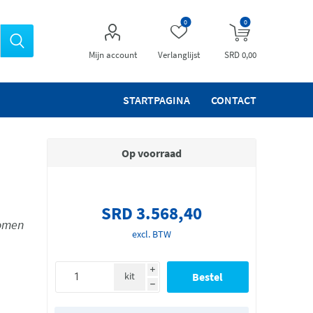
0
0
Mijn account
Verlanglijst
SRD 0,00
STARTPAGINA
CONTACT
Op voorraad
SRD 3.568,40
bomen
excl. BTW
i
kit
h