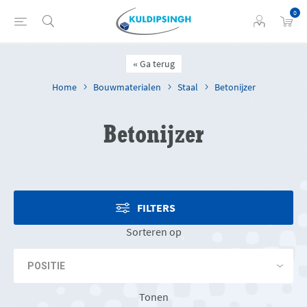
0
Ga terug
Home
Bouwmaterialen
Staal
Betonijzer
Betonijzer
FILTERS
Sorteren op
Tonen