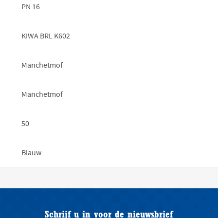
PN 16
KIWA BRL K602
Manchetmof
Manchetmof
50
Blauw
Schrijf u in voor de nieuwsbrief