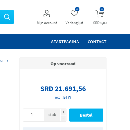
0
0
Mijn account
Verlanglijst
SRD 0,00
STARTPAGINA
CONTACT
oer
Op voorraad
SRD 21.691,56
excl. BTW
i
stuk
h