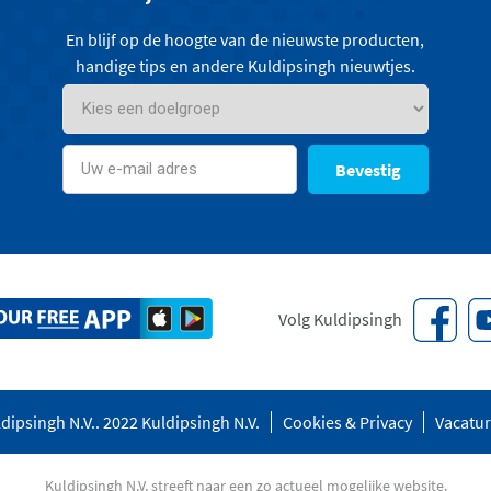
En blijf op de hoogte van de nieuwste producten,
handige tips en andere Kuldipsingh nieuwtjes.
Bevestig
Volg Kuldipsingh
dipsingh N.V.. 2022 Kuldipsingh N.V.
Cookies & Privacy
Vacatu
Kuldipsingh N.V. streeft naar een zo actueel mogelijke website.