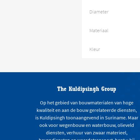
Diameter
Materiaal
Kleur
The Kuldipsingh Group
Op het gebied van bouwmaterialen van hoge
kwaliteit en aan de bouw gerelateerde diensten,
is Kuldipsingh toonaangevend in Suriname. Maar
ook voor wegenbouw en waterbouw, olieveld
diensten, verhuur van zwaar materieel,
havendiensten en waardetransport, bent u bij