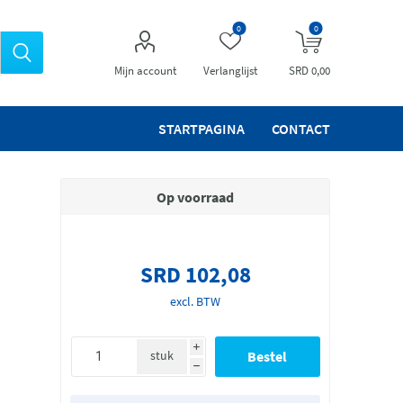
0
0
Mijn account
Verlanglijst
SRD 0,00
STARTPAGINA
CONTACT
Op voorraad
SRD 102,08
excl. BTW
i
stuk
h