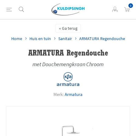
0
Ga terug
Home
Huis en tuin
Sanitair
ARMATURA Regendouche
ARMATURA Regendouche
met Douchemengkraan Chroom
Merk:
Armatura