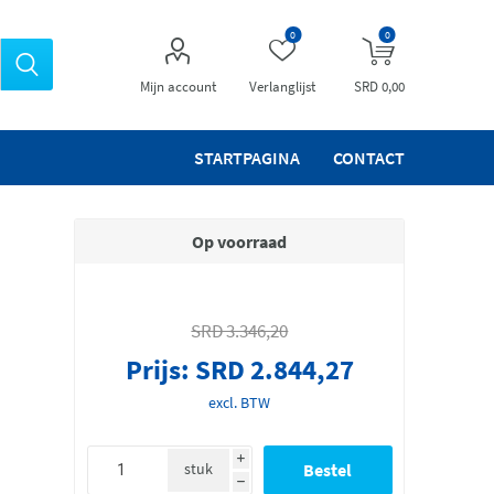
0
0
Mijn account
Verlanglijst
SRD 0,00
STARTPAGINA
CONTACT
Op voorraad
SRD 3.346,20
Prijs:
SRD 2.844,27
excl. BTW
i
stuk
h