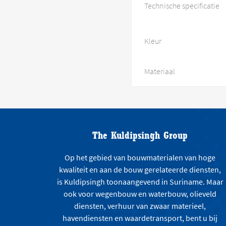
Technische specificatie
Kleur
Materiaal
The Kuldipsingh Group
Op het gebied van bouwmaterialen van hoge
kwaliteit en aan de bouw gerelateerde diensten,
is Kuldipsingh toonaangevend in Suriname. Maar
ook voor wegenbouw en waterbouw, olieveld
diensten, verhuur van zwaar materieel,
havendiensten en waardetransport, bent u bij