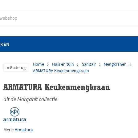
RKEN
Home
Huis en tuin
Sanitair
Mengkranen
Ga terug
ARMATURA Keukenmengkraan
ARMATURA Keukenmengkraan
uit de Morganit collectie
Merk:
Armatura