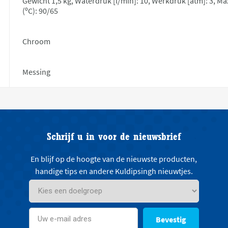
Gewicht 1,5 kg, Waterdruk [l/min]: 10, Werkdruk [atm]: 3, M
(ºC): 90/65
Chroom
Messing
Schrijf u in voor de nieuwsbrief
En blijf op de hoogte van de nieuwste producten,
handige tips en andere Kuldipsingh nieuwtjes.
Bevestig