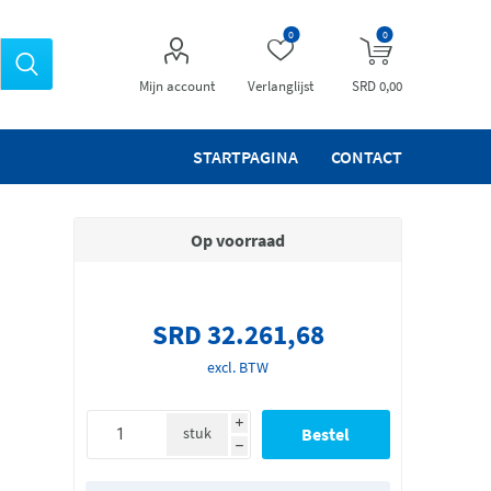
0
0
Mijn account
Verlanglijst
SRD 0,00
STARTPAGINA
CONTACT
Op voorraad
SRD 32.261,68
excl. BTW
i
stuk
h