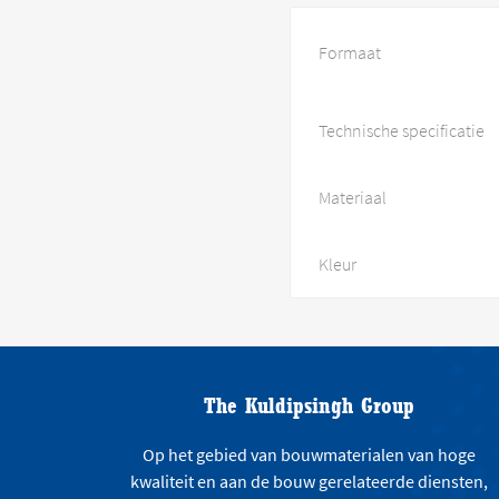
Formaat
Technische specificatie
Materiaal
Kleur
The Kuldipsingh Group
Op het gebied van bouwmaterialen van hoge
kwaliteit en aan de bouw gerelateerde diensten,