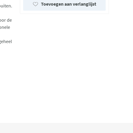
Toevoegen aan verlanglijst
buiten.
oor de
ionele
geheel