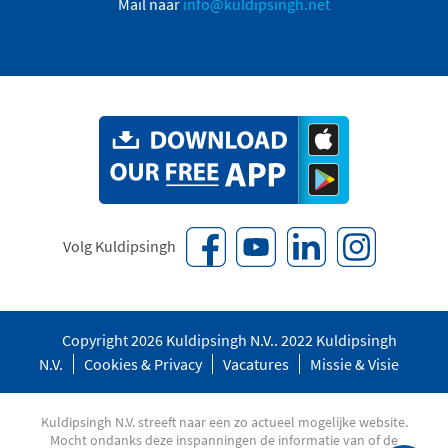
Mail naar
info@kuldipsingh.net
Volg Kuldipsingh
Copyright 2026 Kuldipsingh N.V.. 2022 Kuldipsingh
N.V.
Cookies & Privacy
Vacatures
Missie & Visie
Kuldipsingh N.V. streeft naar een zo actueel mogelijke website.
Mocht ondanks deze inspanningen de informatie van of de