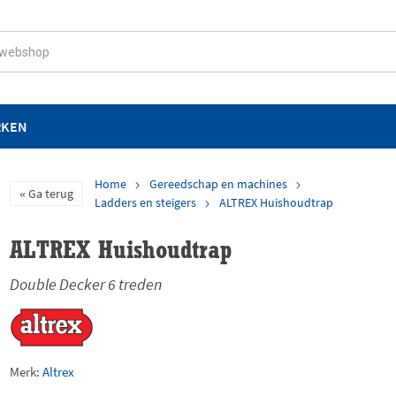
RKEN
Home
Gereedschap en machines
Ga terug
Ladders en steigers
ALTREX Huishoudtrap
ALTREX Huishoudtrap
Double Decker 6 treden
Merk:
Altrex