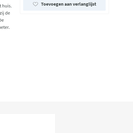
Toevoegen aan verlanglijst
t huis.
zij de
 De
eter.