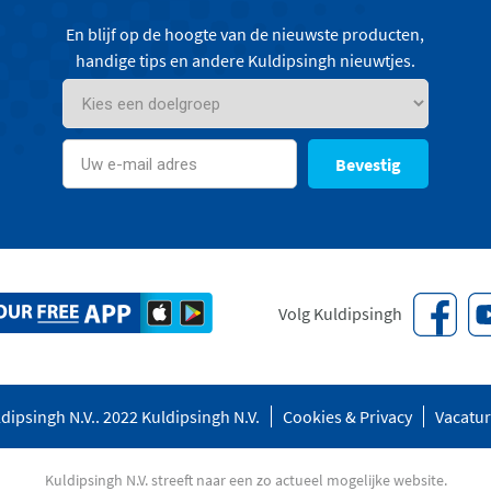
En blijf op de hoogte van de nieuwste producten,
handige tips en andere Kuldipsingh nieuwtjes.
Bevestig
Volg Kuldipsingh
dipsingh N.V.. 2022 Kuldipsingh N.V.
Cookies & Privacy
Vacatu
Kuldipsingh N.V. streeft naar een zo actueel mogelijke website.