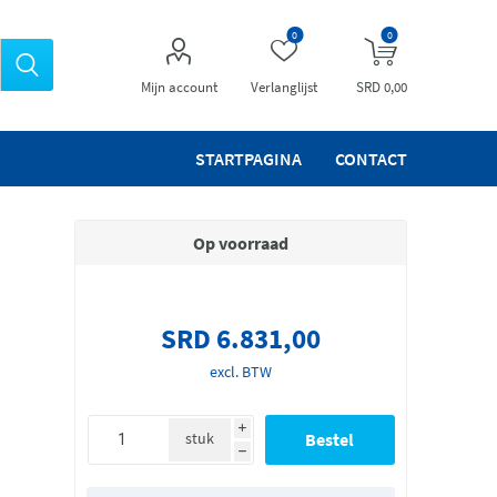
0
0
Mijn account
Verlanglijst
SRD 0,00
STARTPAGINA
CONTACT
Op voorraad
SRD 6.831,00
excl. BTW
i
stuk
h