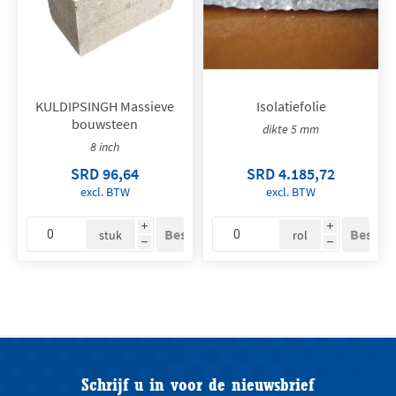
KULDIPSINGH Massieve
Isolatiefolie
bouwsteen
dikte 5 mm
8 inch
SRD 96,64
SRD 4.185,72
excl. BTW
excl. BTW
i
i
stuk
rol
h
h
Schrijf u in voor de nieuwsbrief