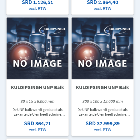
SRD 1.126,51
SRD 2.864,40
wordt toegepast bij stevige en/of
wordt toegepast bij stevige en/of
zware staalconstructies.
zware staalconstructies.
excl. BTW
excl. BTW
KULDIPSINGH UNP Balk
KULDIPSINGH UNP Balk
30 x 15 x 6.000 mm
300 x 100 x 12.000 mm
De UNP balk wordt geplaatst als
De UNP balk wordt geplaatst als
gekantelde U en heeft schuine
gekantelde U en heeft schuine
flenzen. Deze constructiebalk
flenzen. Deze constructiebalk
SRD 364,21
SRD 32.999,89
wordt toegepast bij stevige en/of
wordt toegepast bij stevige en/of
zware staalconstructies.
zware staalconstructies.
excl. BTW
excl. BTW