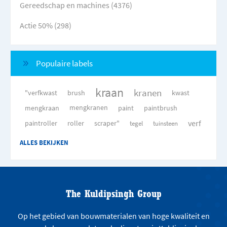
Gereedschap en machines (4376)
Actie 50% (298)
Populaire labels
kraan
kranen
"verfkwast
brush
kwast
mengkraan
mengkranen
paint
paintbrush
verf
paintroller
roller
scraper"
tegel
tuinsteen
ALLES BEKIJKEN
The Kuldipsingh Group
Op het gebied van bouwmaterialen van hoge kwaliteit en