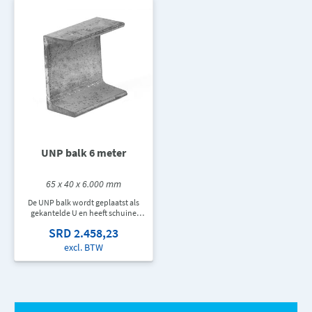
UNP balk 6 meter
65 x 40 x 6.000 mm
De UNP balk wordt geplaatst als
gekantelde U en heeft schuine
flenzen. Deze constructiebalk
SRD 2.458,23
wordt toegepast bij stevige en/of
zware staalconstructies.
excl. BTW