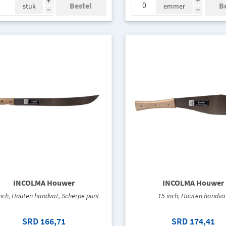
i
i
stuk
emmer
h
h
INCOLMA Houwer
INCOLMA Houwer
inch, Houten handvat, Scherpe punt
15 inch, Houten handva
SRD 166,71
SRD 174,41