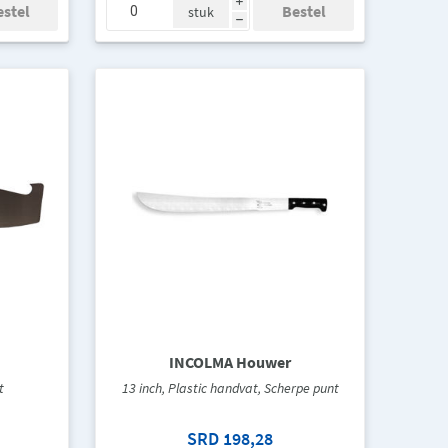
i
stuk
h
INCOLMA Houwer
t
13 inch, Plastic handvat, Scherpe punt
SRD 198,28