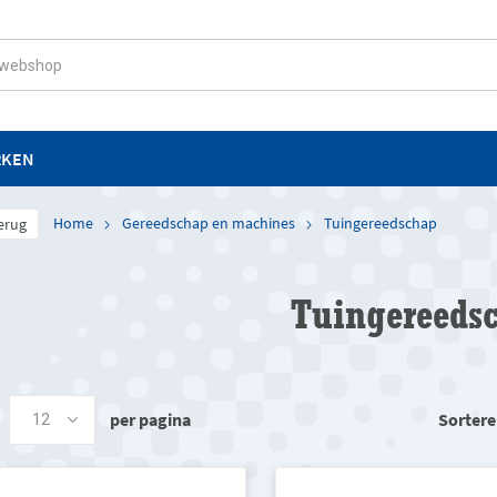
RKEN
Home
Gereedschap en machines
Tuingereedschap
erug
Tuingereeds
per pagina
Sortere