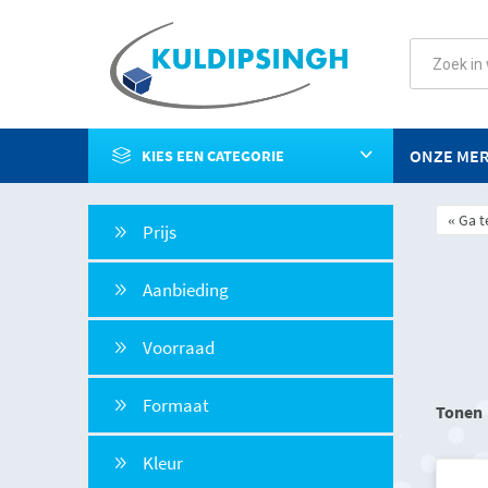
ONZE ME
KIES EEN CATEGORIE
Ga t
Prijs
Aanbieding
Voorraad
Formaat
Tonen
Kleur