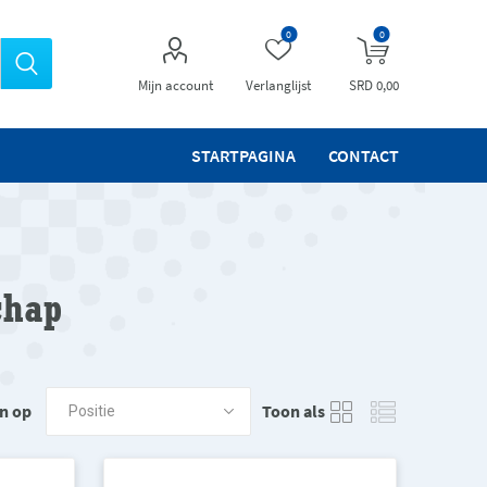
0
0
Mijn account
Verlanglijst
SRD 0,00
STARTPAGINA
CONTACT
chap
n op
Toon als