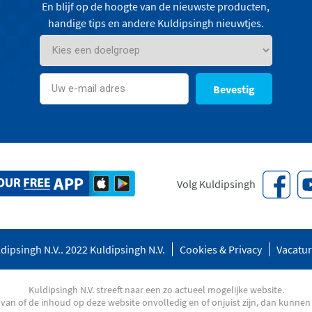
En blijf op de hoogte van de nieuwste producten,
handige tips en andere Kuldipsingh nieuwtjes.
Bevestig
Volg Kuldipsingh
dipsingh N.V.. 2022 Kuldipsingh N.V.
Cookies & Privacy
Vacatu
Kuldipsingh N.V. streeft naar een zo actueel mogelijke website.
an of de inhoud op deze website onvolledig en of onjuist zijn, dan kunnen