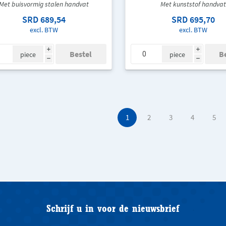
Met buisvormig stalen handvat
Met kunststof handvat
SRD 689,54
SRD 695,70
excl. BTW
excl. BTW
i
i
piece
piece
h
h
1
2
3
4
5
Schrijf u in voor de nieuwsbrief