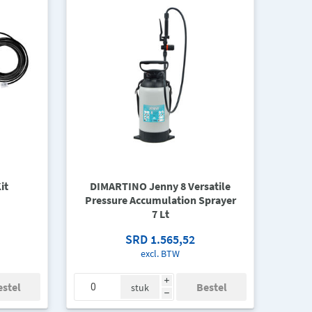
it
DIMARTINO Jenny 8 Versatile
Pressure Accumulation Sprayer
7 Lt
SRD 1.565,52
excl. BTW
i
stuk
h