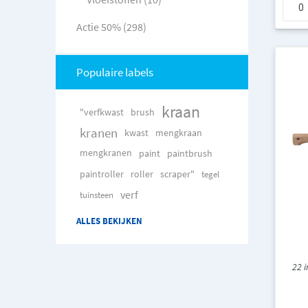
Actie 50% (298)
Populaire labels
kraan
"verfkwast
brush
kranen
kwast
mengkraan
mengkranen
paint
paintbrush
paintroller
roller
scraper"
tegel
verf
tuinsteen
ALLES BEKIJKEN
22 