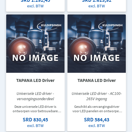
en kantoren. De neutraal witte
voor grotere ruimtes waar extra
lichtkleur creëert een aangename
verlichting gewenst is.
excl. BTW
excl. BTW
werkomgeving.
TAPANA LED Driver
TAPANA LED Driver
Universele LED driver -
Universele LED driver - AC100-
vervangingsonderdeel
265V ingang
Deze universele LED driver is
Geschikt als vervangingsdriver
ontworpen voor betrouwbare
voor LED panelen en ontworpen
stroomvoorziening van diverse
voor een stabiele
SRD 830,45
SRD 584,43
LED verlichtingssystemen. Geschikt
stroomvoorziening en
voor vervanging, onderhoud en
betrouwbare werking van
excl. BTW
excl. BTW
nieuwe installaties.
bestaande armaturen. Ideaal voor