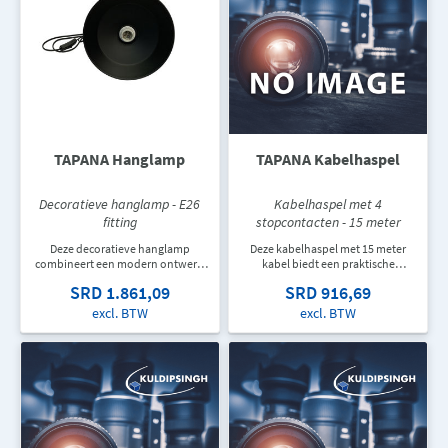
TAPANA Hanglamp
TAPANA Kabelhaspel
Decoratieve hanglamp - E26
Kabelhaspel met 4
fitting
stopcontacten - 15 meter
Deze decoratieve hanglamp
Deze kabelhaspel met 15 meter
combineert een modern ontwerp
kabel biedt een praktische
met functionele verlichting. Ideaal
oplossing voor stroomvoorziening
SRD 1.861,09
SRD 916,69
voor woningen, restaurants, cafés
in werkplaatsen, garages en
en ontvangstruimtes waar sfeer en
binnenruimtes. Voorzien van vier
excl. BTW
excl. BTW
uitstraling belangrijk zijn.
stopcontacten voor extra
gebruiksgemak.