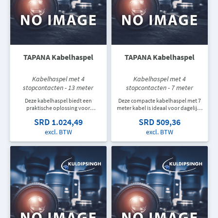
TAPANA Kabelhaspel
TAPANA Kabelhaspel
Kabelhaspel met 4
Kabelhaspel met 4
stopcontacten - 13 meter
stopcontacten - 7 meter
Deze kabelhaspel biedt een
Deze compacte kabelhaspel met 7
praktische oplossing voor
meter kabel is ideaal voor dagelijks
stroomverdeling bij dagelijkse
gebruik in huis, kantoor of
SRD 1.024,49
SRD 509,36
werkzaamheden. Dankzij de vier
werkplaats. Dankzij de vier
stopcontacten kunnen meerdere
stopcontacten kunnen meerdere
excl. BTW
excl. BTW
apparaten gelijktijdig worden
apparaten gelijktijdig worden
aangesloten.
aangesloten.