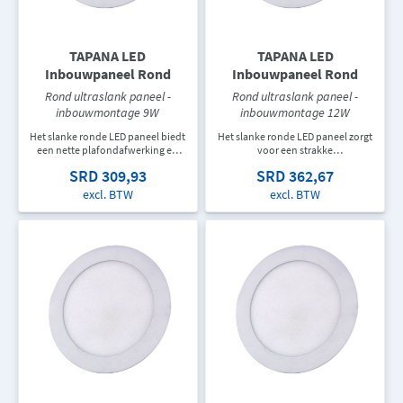
TAPANA LED
TAPANA LED
Inbouwpaneel Rond
Inbouwpaneel Rond
Rond ultraslank paneel -
Rond ultraslank paneel -
inbouwmontage 9W
inbouwmontage 12W
Het slanke ronde LED paneel biedt
Het slanke ronde LED paneel zorgt
een nette plafondafwerking en
voor een strakke
comfortabele verlichting. Ideaal
plafondafwerking en efficiënte
SRD 309,93
SRD 362,67
voor woningen, kantoren, winkels
verlichting. Geschikt voor
en andere professionele
woningen, kantoren en andere
excl. BTW
excl. BTW
binnenomgevingen.
binnenruimtes waar een moderne
uitstraling gewenst is.