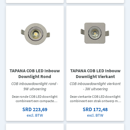
professionele toepassingen.
accent- en algemene verlichting.
TAPANA COB LED Inbouw
TAPANA COB LED Inbouw
Downlight Rond
Downlight Vierkant
COB inbouwdownlight rond -
COB inbouwdownlight vierkant
9W uitvoering
- 3W uitvoering
Deze ronde COB LED downlight
Deze vierkante COB LED downlight
combineert een compacte
combineert een strak ontwerp met
vormgeving met gerichte en
gerichte en efficiënte verlichting.
SRD 223,69
SRD 172,48
efficiënte verlichting. Ideaal voor
Ideaal voor woningen, winkels,
woningen, winkels, hotels en
hotels en andere ruimtes waar
excl. BTW
excl. BTW
commerciële interieurs.
accentverlichting gewenst is.