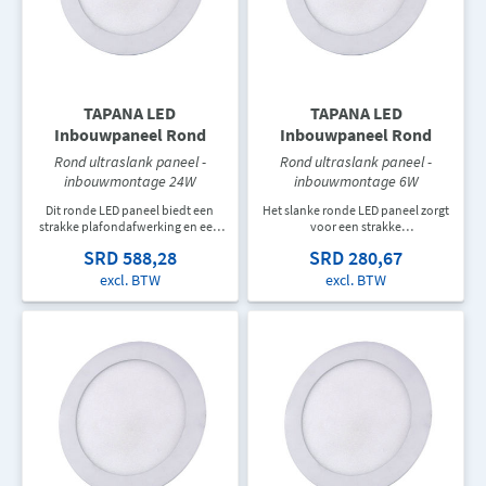
TAPANA LED
TAPANA LED
Inbouwpaneel Rond
Inbouwpaneel Rond
Rond ultraslank paneel -
Rond ultraslank paneel -
inbouwmontage 24W
inbouwmontage 6W
Dit ronde LED paneel biedt een
Het slanke ronde LED paneel zorgt
strakke plafondafwerking en een
voor een strakke
gelijkmatige lichtverdeling. Perfect
plafondafwerking en een
SRD 588,28
SRD 280,67
voor woningen, kantoren, winkels
gelijkmatige lichtverdeling. Perfect
en commerciële toepassingen.
voor woningen, kantoren, winkels
excl. BTW
excl. BTW
en andere commerciële
binnenruimtes.