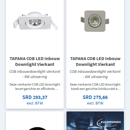
TAPANA COB LED Inbouw
TAPANA COB LED Inbouw
Downlight Vierkant
Downlight Vierkant
COB inbouwdownlight vierkant
COB inbouwdownlight vierkant
- 9W uitvoering
- 6W uitvoering
Deze vierkante COB LED downlight
Deze vierkante COB LED downlight
levert gerichte en efficiënte
biedt een gerichte lichtbundel en
verlichting in een compact
een strakke afwerking. Geschikt
SRD 293,37
SRD 275,66
ontwerp. Ideaal voor
voor woningen, winkels, hotels en
accentverlichting in woningen,
commerciële ruimtes waar
excl. BTW
excl. BTW
winkels, hotels en
accentverlichting gewenst is.
horecagelegenheden.