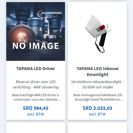
onderhoud, reparatie en
vervanging.
TAPANA LED Driver
TAPANA LED Inbouw
Downlight
Reserve driver voor LED
Verstelbare inbouwdownlight -
verlichting - 48W uitvoering
50/60W wit model
Deze krachtige 48W LED driver is
Deze vermogensschakelbare LED
ontworpen voor een stabiele
downlight biedt flexibiliteit en
stroomvoorziening van LED
hoge lichtopbrengst voor
SRD 584,43
SRD 3.033,03
verlichtingssystemen. Ideaal voor
uiteenlopende
onderhoud, vervanging en nieuwe
verlichtingsprojecten. Ideaal voor
excl. BTW
excl. BTW
installaties.
kantoren, winkels, showrooms en
grotere woonruimtes.