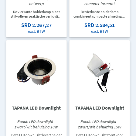
ontwerp
compact formaat
De vierkante bolderlamp biedt
De vierkante bolderlamp
stijlvolle en praktische verlichting
combineert compacte afmetingen
voor wandelpaden, tuinen en de
met stijlvolle buitenverlichting.
SRD 2.267,27
SRD 2.584,51
omgeving van gebouwen. Het
Ideaal voor tuinpaden, entrees en
moderne ontwerp past perfect bij
landschapsprojecten waar sfeer en
excl. BTW
excl. BTW
hedendaagse architectuur.
zichtbaarheid belangrijk zijn.
TAPANA LED Downlight
TAPANA LED Downlight
Ronde LED downlight -
Ronde LED downlight -
zwart/wit behuizing 10W
zwart/wit behuizing 15W
Deze LED downlight levert helder
Deze LED downlight zorgt voor