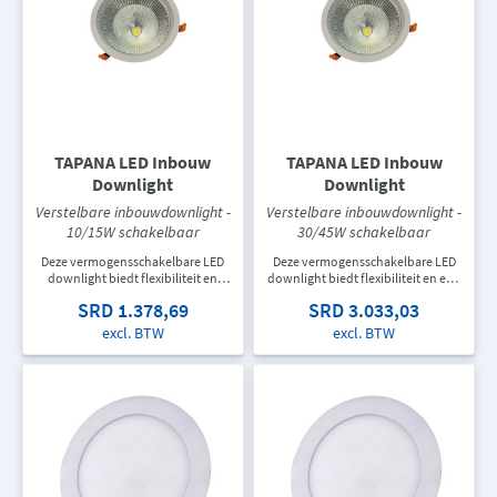
TAPANA LED Inbouw
TAPANA LED Inbouw
Downlight
Downlight
Verstelbare inbouwdownlight -
Verstelbare inbouwdownlight -
10/15W schakelbaar
30/45W schakelbaar
Deze vermogensschakelbare LED
Deze vermogensschakelbare LED
downlight biedt flexibiliteit en
downlight biedt flexibiliteit en een
efficiënte verlichting voor
hoge lichtopbrengst voor
SRD 1.378,69
SRD 3.033,03
uiteenlopende toepassingen.
uiteenlopende
Ideaal voor kantoren, winkels en
verlichtingsprojecten. Ideaal voor
excl. BTW
excl. BTW
grotere woonruimtes waar
kantoren, winkels, showrooms en
verschillende lichtniveaus gewenst
grotere woonruimtes.
zijn.