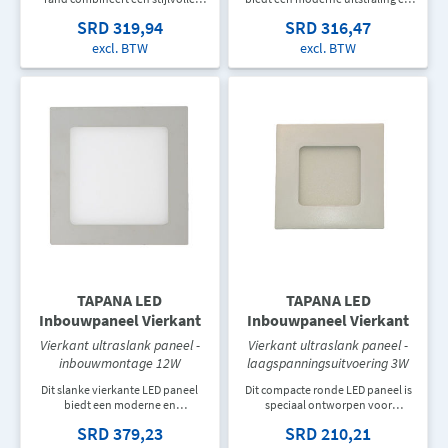
uitstraling met energiezuinige
energiezuinige verlichting. Ideaal
SRD 319,94
SRD 316,47
verlichting. Ideaal voor moderne
voor plafonds in woningen,
woon- en werkruimtes waar
winkels en commerciële ruimtes.
excl. BTW
excl. BTW
design en functionaliteit
samenkomen.
TAPANA LED
TAPANA LED
Inbouwpaneel Vierkant
Inbouwpaneel Vierkant
Vierkant ultraslank paneel -
Vierkant ultraslank paneel -
inbouwmontage 12W
laagspanningsuitvoering 3W
Dit slanke vierkante LED paneel
Dit compacte ronde LED paneel is
biedt een moderne en
speciaal ontworpen voor
energiezuinige
toepassingen met een
SRD 379,23
SRD 210,21
verlichtingsoplossing voor
ingangsspanning van AC110-130V.