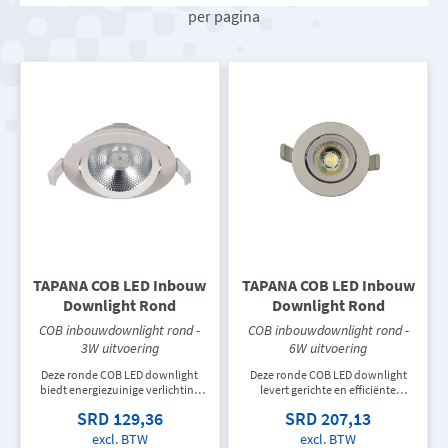
per pagina
TAPANA COB LED Inbouw
TAPANA COB LED Inbouw
Downlight Rond
Downlight Rond
COB inbouwdownlight rond -
COB inbouwdownlight rond -
3W uitvoering
6W uitvoering
Deze ronde COB LED downlight
Deze ronde COB LED downlight
biedt energiezuinige verlichting
levert gerichte en efficiënte
met een gerichte lichtbundel.
verlichting voor woonruimtes,
SRD 129,36
SRD 207,13
Ideaal voor accentverlichting,
winkels, hotels en
woonruimtes, winkels en andere
horecagelegenheden. Perfect voor
excl. BTW
excl. BTW