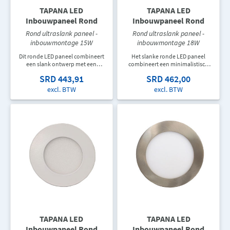
TAPANA LED
TAPANA LED
Inbouwpaneel Rond
Inbouwpaneel Rond
Rond ultraslank paneel -
Rond ultraslank paneel -
inbouwmontage 15W
inbouwmontage 18W
Dit ronde LED paneel combineert
Het slanke ronde LED paneel
een slank ontwerp met een
combineert een minimalistisch
comfortabele lichtverdeling.
ontwerp met efficiënte verlichting.
SRD 443,91
SRD 462,00
Geschikt voor woningen, kantoren
Ideaal voor woonruimtes,
en professionele
kantoren, gangen en andere
excl. BTW
excl. BTW
binnenomgevingen.
binnenomgevingen waar comfort
en uitstraling belangrijk zijn.
TAPANA LED
TAPANA LED
Inbouwpaneel Rond
Inbouwpaneel Rond