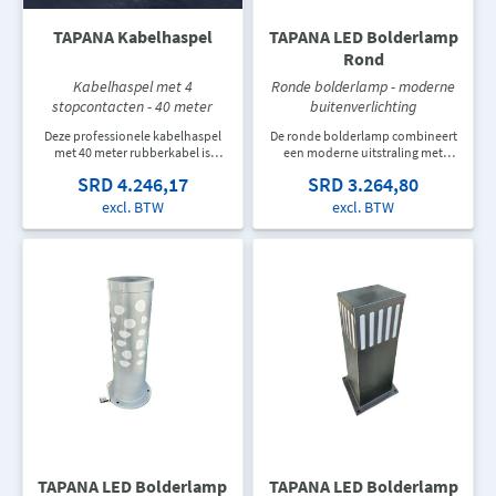
TAPANA Kabelhaspel
TAPANA LED Bolderlamp
Rond
Kabelhaspel met 4
Ronde bolderlamp - moderne
stopcontacten - 40 meter
buitenverlichting
Deze professionele kabelhaspel
De ronde bolderlamp combineert
met 40 meter rubberkabel is
een moderne uitstraling met
geschikt voor bouwplaatsen,
functionele buitenverlichting.
SRD 4.246,17
SRD 3.264,80
werkplaatsen en buitenlocaties.
Ideaal voor tuinpaden, entrees,
Dankzij de vier stopcontacten
wandelroutes en
excl. BTW
excl. BTW
kunnen meerdere apparaten
landschapsprojecten waar sfeer en
tegelijkertijd worden aangesloten.
zichtbaarheid belangrijk zijn.
TAPANA LED Bolderlamp
TAPANA LED Bolderlamp