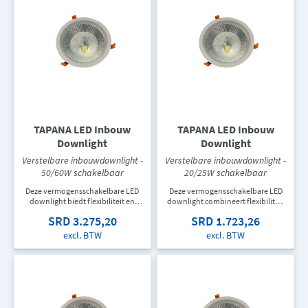
TAPANA LED Inbouw
TAPANA LED Inbouw
Downlight
Downlight
Verstelbare inbouwdownlight -
Verstelbare inbouwdownlight -
50/60W schakelbaar
20/25W schakelbaar
Deze vermogensschakelbare LED
Deze vermogensschakelbare LED
downlight biedt flexibiliteit en
downlight combineert flexibiliteit
hoge lichtopbrengst voor
met een efficiënte lichtopbrengst.
SRD 3.275,20
SRD 1.723,26
uiteenlopende toepassingen.
Ideaal voor kantoren, winkels,
Ideaal voor commerciële ruimtes,
vergaderruimtes en andere
excl. BTW
excl. BTW
kantoren en grotere
professionele toepassingen.
woonomgevingen.