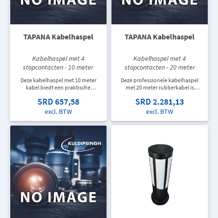
TAPANA Kabelhaspel
TAPANA Kabelhaspel
Kabelhaspel met 4
Kabelhaspel met 4
stopcontacten - 10 meter
stopcontacten - 20 meter
Deze kabelhaspel met 10 meter
Deze professionele kabelhaspel
kabel biedt een praktische
met 20 meter rubberkabel is
stroomvoorziening voor
geschikt voor bouwplaatsen,
SRD 657,58
SRD 2.281,13
werkplaatsen, garages, kantoren
werkplaatsen en buitenlocaties.
en huishoudelijk gebruik. Voorzien
Voorzien van vier stopcontacten
excl. BTW
excl. BTW
van vier stopcontacten voor extra
voor extra gebruiksgemak en
flexibiliteit.
flexibiliteit.