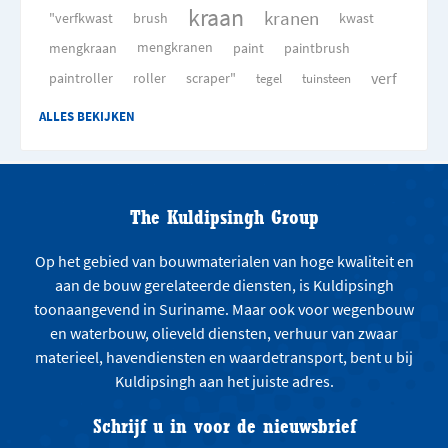
kraan
kranen
"verfkwast
brush
kwast
mengkraan
mengkranen
paint
paintbrush
verf
paintroller
roller
scraper"
tegel
tuinsteen
ALLES BEKIJKEN
The Kuldipsingh Group
Op het gebied van bouwmaterialen van hoge kwaliteit en
aan de bouw gerelateerde diensten, is Kuldipsingh
toonaangevend in Suriname. Maar ook voor wegenbouw
en waterbouw, olieveld diensten, verhuur van zwaar
materieel, havendiensten en waardetransport, bent u bij
Kuldipsingh aan het juiste adres.
Schrijf u in voor de nieuwsbrief