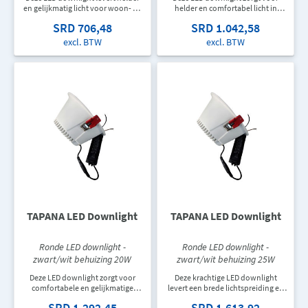
en gelijkmatig licht voor woon- en
helder en comfortabel licht in
werkruimtes. De zwart-witte
woon- en werkruimtes. De zwart-
SRD 706,48
SRD 1.042,58
afwerking maakt hem geschikt
witte afwerking maakt hem
voor zowel moderne als klassieke
geschikt voor uiteenlopende
excl. BTW
excl. BTW
interieurs.
interieurstijlen.
TAPANA LED Downlight
TAPANA LED Downlight
Ronde LED downlight -
Ronde LED downlight -
zwart/wit behuizing 20W
zwart/wit behuizing 25W
Deze LED downlight zorgt voor
Deze krachtige LED downlight
comfortabele en gelijkmatige
levert een brede lichtspreiding en
verlichting in woningen, winkels
een hoge lichtopbrengst. Ideaal
SRD 1.292,45
SRD 1.613,92