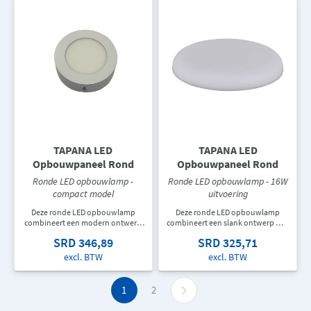
TAPANA LED
TAPANA LED
Opbouwpaneel Rond
Opbouwpaneel Rond
Ronde LED opbouwlamp -
Ronde LED opbouwlamp - 16W
compact model
uitvoering
Deze ronde LED opbouwlamp
Deze ronde LED opbouwlamp
combineert een modern ontwerp
combineert een slank ontwerp met
met energiezuinige verlichting.
krachtige en energiezuinige
SRD 346,89
SRD 325,71
Geschikt voor woningen,
verlichting. Ideaal voor woningen,
kantoren, winkels en andere
kantoren, winkels en andere
excl. BTW
excl. BTW
binnenruimtes.
binnenruimtes waar een moderne
uitstraling gewenst is.
1
2