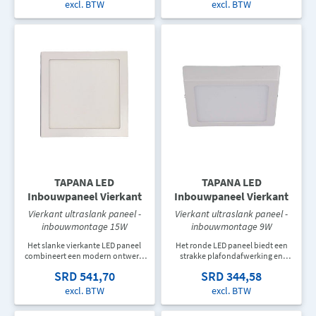
woningen, kantoren, winkels en
Biedt een nette afwerking en een
excl. BTW
excl. BTW
commerciële ruimtes. Zorgt voor
gelijkmatig lichtbeeld voor diverse
een gelijkmatige lichtverdeling en
binnenruimtes.
een strakke plafondafwerking.
TAPANA LED
TAPANA LED
Inbouwpaneel Vierkant
Inbouwpaneel Vierkant
Vierkant ultraslank paneel -
Vierkant ultraslank paneel -
inbouwmontage 15W
inbouwmontage 9W
Het slanke vierkante LED paneel
Het ronde LED paneel biedt een
combineert een modern ontwerp
strakke plafondafwerking en
met energiezuinige verlichting.
gelijkmatige verlichting voor
SRD 541,70
SRD 344,58
Ideaal voor kantoren, gangen,
woningen, kantoren en
winkels en andere
commerciële ruimtes. Het slanke
excl. BTW
excl. BTW
binnenomgevingen.
ontwerp past perfect in moderne
interieurs.