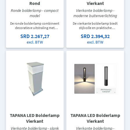
Rond
Vierkant
Ronde bolderlamp - compact
Vierkante bolderlamp -
model
moderne buitenverlichting
De ronde bolderlamp combineert
De vierkante bolderlamp biedt
decoratieve uitstraling met
stijlvolle en praktische
functionele buitenverlichting.
buitenverlichting voor
SRD 2.267,27
SRD 2.394,32
Ideaal voor tuinpaden, entrees,
wandelpaden, tuinen en de
terrassen en landschapsprojecten
omgeving van gebouwen. Het
excl. BTW
excl. BTW
waar veiligheid en sfeer belangrijk
moderne ontwerp sluit perfect aan
zijn.
bij hedendaagse architectuur.
TAPANA LED Bolderlamp
TAPANA LED Bolderlamp
Vierkant
Vierkant
Vierkante bolderlamp - slank
Vierkante bolderlamp -