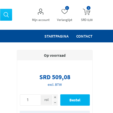
0
0
Mijn account
Verlanglijst
SRD 0,00
STARTPAGINA
CONTACT
Op voorraad
SRD 509,08
excl. BTW
i
rol
h