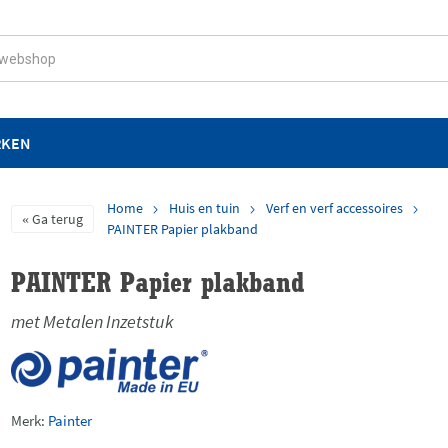
RKEN
Home
Huis en tuin
Verf en verf accessoires
Ga terug
PAINTER Papier plakband
PAINTER Papier plakband
met Metalen Inzetstuk
Merk:
Painter