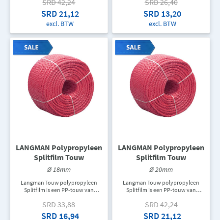
SRD 42,24
SRD 26,40
hijskabel, zweeflijn, verschillende
hijskabel, zweeflijn, verschillende
twijnen en verpakkingskabel,
twijnen en verpakkingskabel,
SRD 21,12
SRD 13,20
touw voor ladders, trekkoord of
touw voor ladders, trekkoord of
excl. BTW
excl. BTW
als een doorvoerleiding om allerlei
als een doorvoerleiding om allerlei
soorten kabels te trekken. In een
soorten kabels te trekken. In een
rol zit er 220M touw. De
rol zit er 220M touw. De
aangegeven prijs is de prijs per
aangegeven prijs is de prijs per
meter.
meter.
LANGMAN Polypropyleen
LANGMAN Polypropyleen
Splitfilm Touw
Splitfilm Touw
Ø 18mm
Ø 20mm
Langman Touw polypropyleen
Langman Touw polypropyleen
Splitfilm is een PP-touw van
Splitfilm is een PP-touw van
topkwaliteit dat gebruikt wordt als
topkwaliteit dat gebruikt wordt als
SRD 33,88
SRD 42,24
hijskabel, zweeflijn, verschillende
hijskabel, zweeflijn, verschillende
twijnen en verpakkingskabel,
twijnen en verpakkingskabel,
SRD 16,94
SRD 21,12
touw voor ladders, trekkoord of
touw voor ladders, trekkoord of