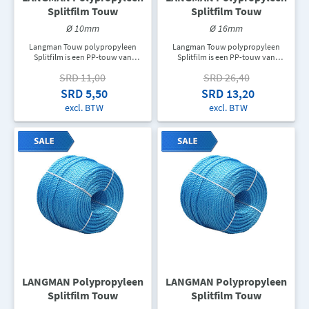
Splitfilm Touw
Splitfilm Touw
Ø 10mm
Ø 16mm
Langman Touw polypropyleen
Langman Touw polypropyleen
Splitfilm is een PP-touw van
Splitfilm is een PP-touw van
topkwaliteit dat gebruikt wordt als
topkwaliteit dat gebruikt wordt als
SRD 11,00
SRD 26,40
hijskabel, zweeflijn, verschillende
hijskabel, zweeflijn, verschillende
twijnen en verpakkingskabel,
twijnen en verpakkingskabel,
SRD 5,50
SRD 13,20
touw voor ladders, trekkoord of
touw voor ladders, trekkoord of
excl. BTW
excl. BTW
als een doorvoerleiding om allerlei
als een doorvoerleiding om allerlei
soorten kabels te trekken. In een
soorten kabels te trekken. In een
rol zit er 220M touw. De
rol zit er 220M touw. De
aangegeven prijs is de prijs per
aangegeven prijs is de prijs per
meter.
meter.
LANGMAN Polypropyleen
LANGMAN Polypropyleen
Splitfilm Touw
Splitfilm Touw