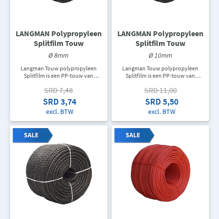
LANGMAN Polypropyleen
LANGMAN Polypropyleen
Splitfilm Touw
Splitfilm Touw
Ø 8mm
Ø 10mm
Langman Touw polypropyleen
Langman Touw polypropyleen
Splitfilm is een PP-touw van
Splitfilm is een PP-touw van
topkwaliteit dat gebruikt wordt als
topkwaliteit dat gebruikt wordt als
SRD 7,48
SRD 11,00
hijskabel, zweeflijn, verschillende
hijskabel, zweeflijn, verschillende
twijnen en verpakkingskabel,
twijnen en verpakkingskabel,
SRD 3,74
SRD 5,50
touw voor ladders, trekkoord of
touw voor ladders, trekkoord of
excl. BTW
excl. BTW
als een doorvoerleiding om allerlei
als een doorvoerleiding om allerlei
soorten kabels te trekken. DIn een
soorten kabels te trekken. In een
rol zit er 220M touw. De
rol zit er 220M touw. De
aangegeven prijs is de prijs per
aangegeven prijs is de prijs per
meter.
meter.