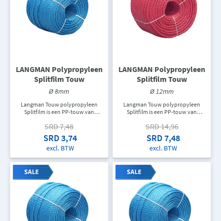
LANGMAN Polypropyleen
LANGMAN Polypropyleen
Splitfilm Touw
Splitfilm Touw
Ø 8mm
Ø 12mm
Langman Touw polypropyleen
Langman Touw polypropyleen
Splitfilm is een PP-touw van
Splitfilm is een PP-touw van
topkwaliteit dat gebruikt wordt als
topkwaliteit dat gebruikt wordt als
SRD 7,48
SRD 14,96
hijskabel, zweeflijn, verschillende
hijskabel, zweeflijn, verschillende
twijnen en verpakkingskabel,
twijnen en verpakkingskabel,
SRD 3,74
SRD 7,48
touw voor ladders, trekkoord of
touw voor ladders, trekkoord of
excl. BTW
excl. BTW
als een doorvoerleiding om allerlei
als een doorvoerleiding om allerlei
soorten kabels te trekken. In een
soorten kabels te trekken. In een
rol zit er 220M touw. De
rol zit er 220M touw. De
aangegeven prijs is de prijs per
aangegeven prijs is de prijs per
meter.
meter.