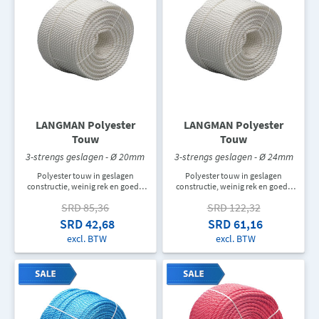
LANGMAN Polyester
LANGMAN Polyester
Touw
Touw
3-strengs geslagen - Ø 20mm
3-strengs geslagen - Ø 24mm
Polyester touw in geslagen
Polyester touw in geslagen
constructie, weinig rek en goede
constructie, weinig rek en goede
UV- en schuurbestendigheid. Voor
UV- en schuurbestendigheid. Voor
SRD 85,36
SRD 122,32
de industrie en decoratie. Dit touw
de industrie en decoratie. Dit touw
wordt per meters verkocht. In een
wordt per meters verkocht. In een
SRD 42,68
SRD 61,16
rol zit er 220M touw. De
rol zit er 220M touw. De
excl. BTW
excl. BTW
aangegeven prijs is de prijs per
aangegeven prijs is de prijs per
meter.
meter.