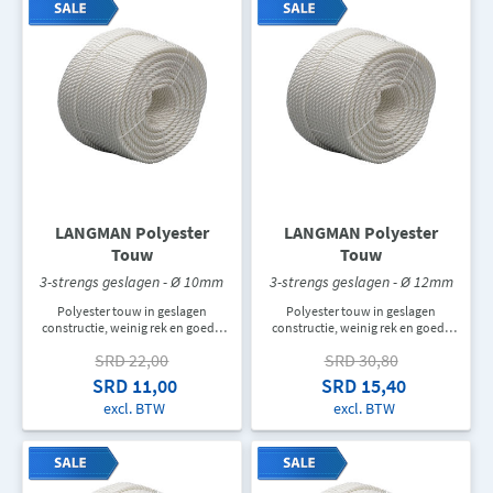
gesmeerd, voelt ruw aan, is
hittebestendig en vlam
vertragend. In een rol zit er 220M
touw. De aangegeven prijs is de
prijs per meter.
LANGMAN Polyester
LANGMAN Polyester
Touw
Touw
3-strengs geslagen - Ø 10mm
3-strengs geslagen - Ø 12mm
Polyester touw in geslagen
Polyester touw in geslagen
constructie, weinig rek en goede
constructie, weinig rek en goede
UV- en schuurbestendigheid. Voor
UV- en schuurbestendigheid. Voor
SRD 22,00
SRD 30,80
de industrie en decoratie. Dit touw
de industrie en decoratie. Dit touw
wordt per meters verkocht. In een
wordt per meters verkocht. In een
SRD 11,00
SRD 15,40
rol zit er 220M touw. De
rol zit er 220M touw. De
excl. BTW
excl. BTW
aangegeven prijs is de prijs per
aangegeven prijs is de prijs per
meter.
meter.