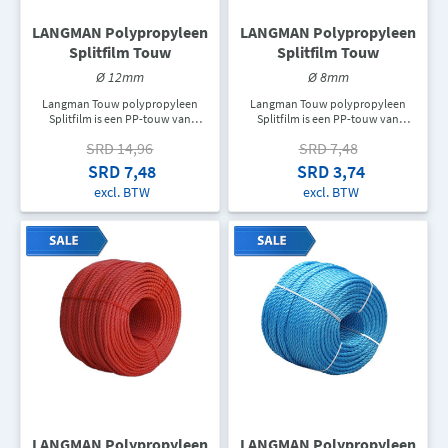
LANGMAN Polypropyleen
LANGMAN Polypropyleen
Splitfilm Touw
Splitfilm Touw
Ø 12mm
Ø 8mm
Langman Touw polypropyleen
Langman Touw polypropyleen
Splitfilm is een PP-touw van
Splitfilm is een PP-touw van
topkwaliteit dat gebruikt wordt als
topkwaliteit dat gebruikt wordt als
SRD 14,96
SRD 7,48
hijskabel, zweeflijn, verschillende
hijskabel, zweeflijn, verschillende
twijnen en verpakkingskabel,
twijnen en verpakkingskabel,
SRD 7,48
SRD 3,74
touw voor ladders, trekkoord of
touw voor ladders, trekkoord of
excl. BTW
excl. BTW
als een doorvoerleiding om allerlei
als een doorvoerleiding om allerlei
soorten kabels te trekken. In een
soorten kabels te trekken. In een
rol zit er 220M touw. De
rol zit er 220M touw. De
aangegeven prijs is de prijs per
aangegeven prijs is de prijs per
meter.
meter.
LANGMAN Polypropyleen
LANGMAN Polypropyleen