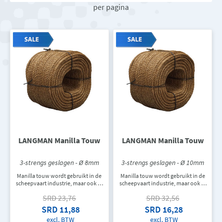
per pagina
LANGMAN Manilla Touw
LANGMAN Manilla Touw
3-strengs geslagen - Ø 8mm
3-strengs geslagen - Ø 10mm
Manilla touw wordt gebruikt in de
Manilla touw wordt gebruikt in de
scheepvaart industrie, maar ook in
scheepvaart industrie, maar ook in
de jachten industrie en ook als
de jachten industrie en ook als
SRD 23,76
SRD 32,56
hijs- en trektouw. Manila touw is
hijs- en trektouw. Manila touw is
een natuurlijk product en is
een natuurlijk product en is
SRD 11,88
SRD 16,28
daarom biologisch afbreekbaar.
daarom biologisch afbreekbaar.
excl. BTW
excl. BTW
Het is een GRADE-1, dus zo laag
Het is een GRADE-1, dus zo laag