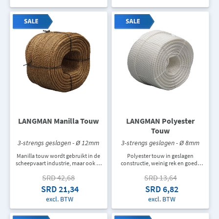
mogelijke houtsnippers en een
mogelijke houtsnippers en een
mooie zachte kwaliteit. Licht
mooie zachte kwaliteit. Licht
gesmeerd, voelt ruw aan, is
gesmeerd, voelt ruw aan, is
hittebestendig en vlam
hittebestendig en vlam
vertragend. In een rol zit er 220M
vertragend. In een rol zit er 220M
touw. De aangegeven prijs is de
touw. De aangegeven prijs is de
prijs per meter.
prijs per meter.
LANGMAN Manilla Touw
LANGMAN Polyester
Touw
3-strengs geslagen - Ø 12mm
3-strengs geslagen - Ø 8mm
Manilla touw wordt gebruikt in de
Polyester touw in geslagen
scheepvaart industrie, maar ook in
constructie, weinig rek en goede
de jachten industrie en ook als
UV- en schuurbestendigheid. Voor
SRD 42,68
SRD 13,64
hijs- en trektouw. Manila touw is
de industrie en decoratie. Dit touw
een natuurlijk product en is
wordt per meters verkocht. In een
SRD 21,34
SRD 6,82
daarom biologisch afbreekbaar.
rol zit er 220M touw. De
excl. BTW
excl. BTW
Het is een GRADE-1, dus zo laag
aangegeven prijs is de prijs per
mogelijke houtsnippers en een
meter.
mooie zachte kwaliteit. Licht