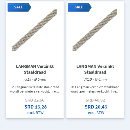
LANGMAN Verzinkt
LANGMAN Verzinkt
Staaldraad
Staaldraad
7X19 - Ø 5mm
7X19 - Ø 6mm
De Langman verzinkte staaldraad
De Langman verzinkte staaldraad
wordt per meters verkocht. In een
wordt per meters verkocht. In een
rol zit er 220M touw. De
rol zit er 220M touw. De
SRD 32,56
SRD 40,92
aangegeven prijs is de prijs per
aangegeven prijs is de prijs per
meter.
meter.
SRD 16,28
SRD 20,46
excl. BTW
excl. BTW