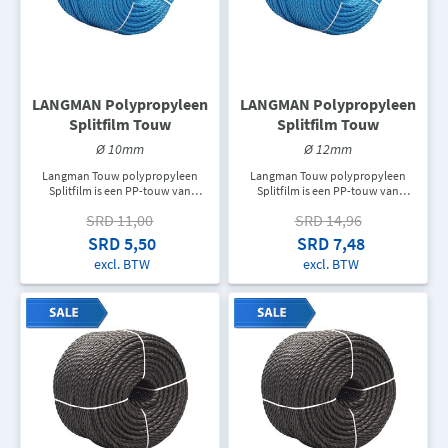
LANGMAN Polypropyleen
LANGMAN Polypropyleen
Splitfilm Touw
Splitfilm Touw
Ø 10mm
Ø 12mm
Langman Touw polypropyleen
Langman Touw polypropyleen
Splitfilm is een PP-touw van
Splitfilm is een PP-touw van
topkwaliteit dat gebruikt wordt als
topkwaliteit dat gebruikt wordt als
SRD 11,00
SRD 14,96
hijskabel, zweeflijn, verschillende
hijskabel, zweeflijn, verschillende
twijnen en verpakkingskabel,
twijnen en verpakkingskabel,
SRD 5,50
SRD 7,48
touw voor ladders, trekkoord of
touw voor ladders, trekkoord of
excl. BTW
excl. BTW
als een doorvoerleiding om allerlei
als een doorvoerleiding om allerlei
soorten kabels te trekken. In een
soorten kabels te trekken. In een
rol zit er 220M touw. De
rol zit er 220M touw. De
aangegeven prijs is de prijs per
aangegeven prijs is de prijs per
meter.
meter.