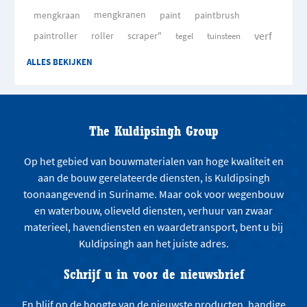
mengkraan
mengkranen
paint
paintbrush
verf
paintroller
roller
scraper"
tegel
tuinsteen
ALLES BEKIJKEN
The Kuldipsingh Group
Op het gebied van bouwmaterialen van hoge kwaliteit en
aan de bouw gerelateerde diensten, is Kuldipsingh
toonaangevend in Suriname. Maar ook voor wegenbouw
en waterbouw, olieveld diensten, verhuur van zwaar
materieel, havendiensten en waardetransport, bent u bij
Kuldipsingh aan het juiste adres.
Schrijf u in voor de nieuwsbrief
En blijf op de hoogte van de nieuwste producten, handige