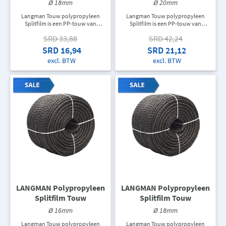
Ø 18mm
Ø 20mm
Langman Touw polypropyleen
Langman Touw polypropyleen
Splitfilm is een PP-touw van
Splitfilm is een PP-touw van
topkwaliteit dat gebruikt wordt als
topkwaliteit dat gebruikt wordt als
SRD 33,88
SRD 42,24
hijskabel, zweeflijn, verschillende
hijskabel, zweeflijn, verschillende
twijnen en verpakkingskabel,
twijnen en verpakkingskabel,
SRD 16,94
SRD 21,12
touw voor ladders, trekkoord of
touw voor ladders, trekkoord of
excl. BTW
excl. BTW
als een doorvoerleiding om allerlei
als een doorvoerleiding om allerlei
soorten kabels te trekken. In een
soorten kabels te trekken. In een
rol zit er 220M touw. De
rol zit er 220M touw. De
aangegeven prijs is de prijs per
aangegeven prijs is de prijs per
meter.
meter.
LANGMAN Polypropyleen
LANGMAN Polypropyleen
Splitfilm Touw
Splitfilm Touw
Ø 16mm
Ø 18mm
Langman Touw polypropyleen
Langman Touw polypropyleen