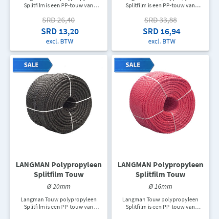
Splitfilm is een PP-touw van
Splitfilm is een PP-touw van
topkwaliteit dat gebruikt wordt als
topkwaliteit dat gebruikt wordt als
SRD 26,40
SRD 33,88
hijskabel, zweeflijn, verschillende
hijskabel, zweeflijn, verschillende
twijnen en verpakkingskabel,
twijnen en verpakkingskabel,
SRD 13,20
SRD 16,94
touw voor ladders, trekkoord of
touw voor ladders, trekkoord of
excl. BTW
excl. BTW
als een doorvoerleiding om allerlei
als een doorvoerleiding om allerlei
soorten kabels te trekken. In een
soorten kabels te trekken. In een
rol zit er 220M touw. De
rol zit er 220M touw. De
aangegeven prijs is de prijs per
aangegeven prijs is de prijs per
meter.
meter.
LANGMAN Polypropyleen
LANGMAN Polypropyleen
Splitfilm Touw
Splitfilm Touw
Ø 20mm
Ø 16mm
Langman Touw polypropyleen
Langman Touw polypropyleen
Splitfilm is een PP-touw van
Splitfilm is een PP-touw van
topkwaliteit dat gebruikt wordt als
topkwaliteit dat gebruikt wordt als