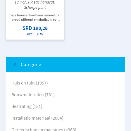
13 inch, Plastic handvat,
Scherpe punt
Deze houwer heeft een lemmet dat
breed uitloopt en eindigt in een
scherpe punt. De houwer heeft een
SRD 198,28
recht zwart plastic handvat en is
330 mm lang.
excl. BTW
Categorie
Huis en tuin (1957)
Bouwmaterialen (761)
Bestrating (151)
Installatie materiaal (2004)
Gereedschap en machines (4366)