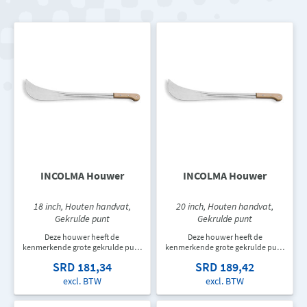
INCOLMA Houwer
INCOLMA Houwer
18 inch, Houten handvat,
20 inch, Houten handvat,
Gekrulde punt
Gekrulde punt
Deze houwer heeft de
Deze houwer heeft de
kenmerkende grote gekrulde punt
kenmerkende grote gekrulde punt
aan het lemmet. De houwer heeft
aan het lemmet. De houwer heeft
SRD 181,34
SRD 189,42
een houten handvat en is 457 mm
een houten handvat en is 508 mm
lang.
lang.
excl. BTW
excl. BTW