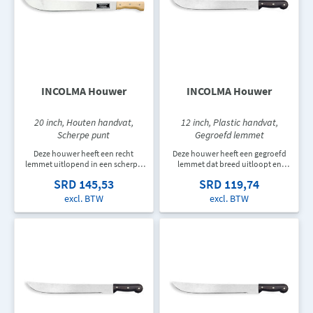
INCOLMA Houwer
INCOLMA Houwer
20 inch, Houten handvat,
12 inch, Plastic handvat,
Scherpe punt
Gegroefd lemmet
Deze houwer heeft een recht
Deze houwer heeft een gegroefd
lemmet uitlopend in een scherpe
lemmet dat breed uitloopt en
punt. De houwer heeft een houten
eindigt in een punt. De houwer
SRD 145,53
SRD 119,74
handvat en is 508 mm lang.
heeft een afgerond zwart plastic
handvat en is 305 mm lang.
excl. BTW
excl. BTW