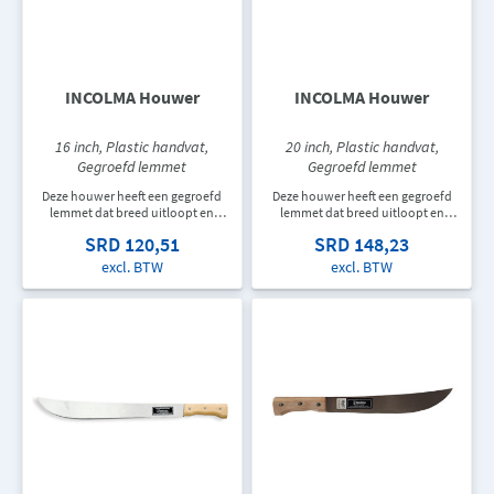
INCOLMA Houwer
INCOLMA Houwer
16 inch, Plastic handvat,
20 inch, Plastic handvat,
Gegroefd lemmet
Gegroefd lemmet
Deze houwer heeft een gegroefd
Deze houwer heeft een gegroefd
lemmet dat breed uitloopt en
lemmet dat breed uitloopt en
eindigt in een punt. De houwer
eindigt in een punt. De houwer
SRD 120,51
SRD 148,23
heeft een afgerond zwart plastic
heeft een afgerond zwart plastic
handvat en is 406 mm lang.
handvat en is 508 mm lang.
excl. BTW
excl. BTW