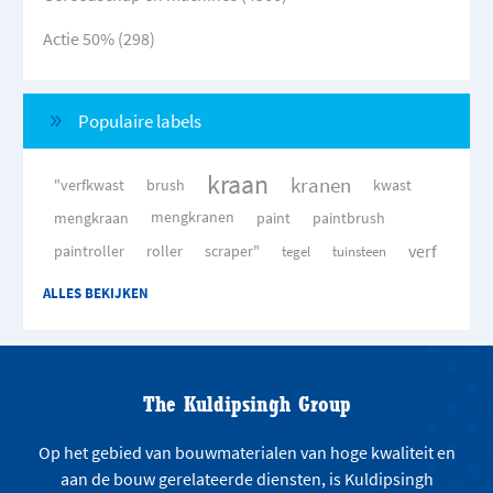
Actie 50% (298)
Populaire labels
kraan
kranen
"verfkwast
brush
kwast
mengkraan
mengkranen
paint
paintbrush
verf
paintroller
roller
scraper"
tegel
tuinsteen
ALLES BEKIJKEN
The Kuldipsingh Group
Op het gebied van bouwmaterialen van hoge kwaliteit en
aan de bouw gerelateerde diensten, is Kuldipsingh