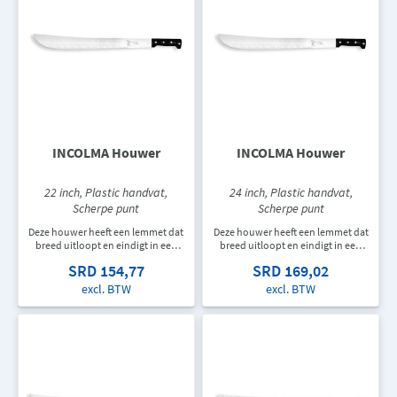
INCOLMA Houwer
INCOLMA Houwer
22 inch, Plastic handvat,
24 inch, Plastic handvat,
Scherpe punt
Scherpe punt
Deze houwer heeft een lemmet dat
Deze houwer heeft een lemmet dat
breed uitloopt en eindigt in een
breed uitloopt en eindigt in een
scherpe punt. De houwer heeft een
scherpe punt. De houwer heeft een
SRD 154,77
SRD 169,02
recht zwart plastic handvat en is
recht zwart plastic handvat en is
559 mm lang.
610 mm lang.
excl. BTW
excl. BTW