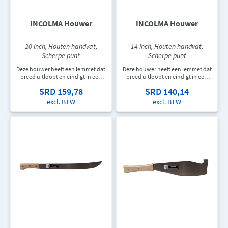
INCOLMA Houwer
INCOLMA Houwer
20 inch, Houten handvat,
14 inch, Houten handvat,
Scherpe punt
Scherpe punt
Deze houwer heeft een lemmet dat
Deze houwer heeft een lemmet dat
breed uitloopt en eindigt in een
breed uitloopt en eindigt in een
scherpe punt. De houwer heeft een
scherpe punt. De houwer heeft een
SRD 159,78
SRD 140,14
houten handvat en is 508 mm lang.
houten handvat en is 356 mm lang.
excl. BTW
excl. BTW