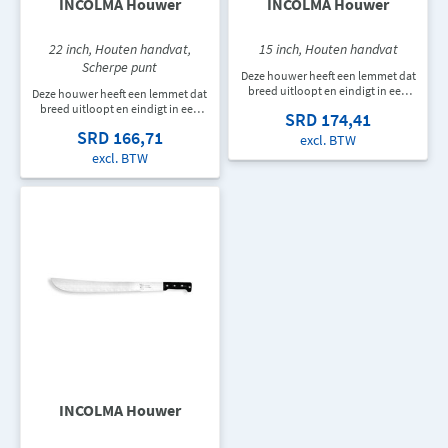
INCOLMA Houwer
INCOLMA Houwer
22 inch, Houten handvat,
15 inch, Houten handvat
Scherpe punt
Deze houwer heeft een lemmet dat
breed uitloopt en eindigt in een
Deze houwer heeft een lemmet dat
haak. De houwer heeft een houten
breed uitloopt en eindigt in een
SRD 174,41
handvat en is 381 mm lang.
scherpe punt. De houwer heeft een
SRD 166,71
houten handvat en is 559 mm lang.
excl. BTW
excl. BTW
INCOLMA Houwer