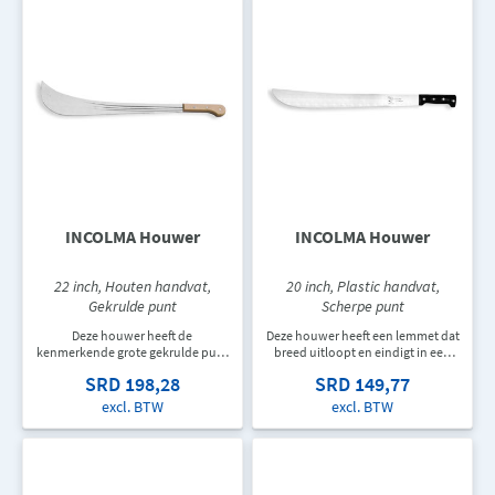
INCOLMA Houwer
INCOLMA Houwer
22 inch, Houten handvat,
20 inch, Plastic handvat,
Gekrulde punt
Scherpe punt
Deze houwer heeft de
Deze houwer heeft een lemmet dat
kenmerkende grote gekrulde punt
breed uitloopt en eindigt in een
aan het lemmet. De houwer heeft
scherpe punt. De houwer heeft een
SRD 198,28
SRD 149,77
een houten handvat en is 559 mm
recht zwart plastic handvat en is
lang.
508 mm lang.
excl. BTW
excl. BTW