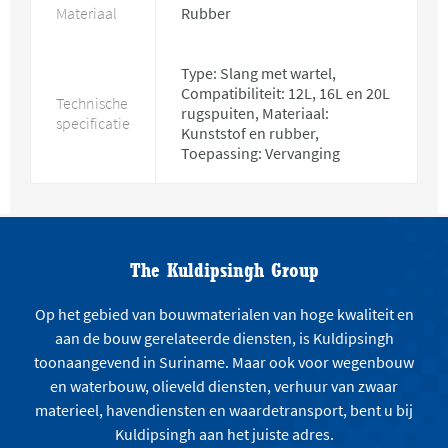
Materiaal
Rubber
Type: Slang met wartel,
Compatibiliteit: 12L, 16L en 20L
Technische
rugspuiten, Materiaal:
specificatie
Kunststof en rubber,
Toepassing: Vervanging
The Kuldipsingh Group
Op het gebied van bouwmaterialen van hoge kwaliteit en
aan de bouw gerelateerde diensten, is Kuldipsingh
toonaangevend in Suriname. Maar ook voor wegenbouw
en waterbouw, olieveld diensten, verhuur van zwaar
materieel, havendiensten en waardetransport, bent u bij
Kuldipsingh aan het juiste adres.