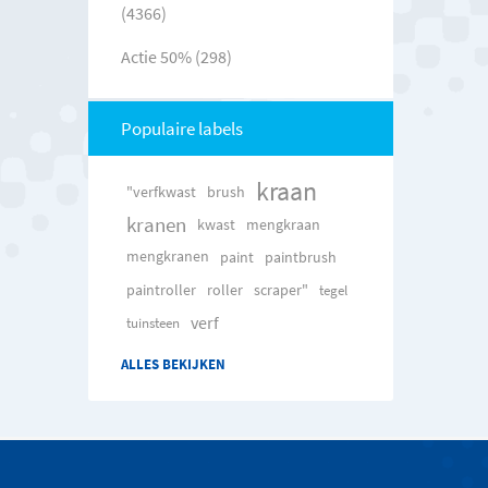
(4366)
Actie 50% (298)
Populaire labels
kraan
"verfkwast
brush
kranen
kwast
mengkraan
mengkranen
paint
paintbrush
paintroller
roller
scraper"
tegel
verf
tuinsteen
ALLES BEKIJKEN