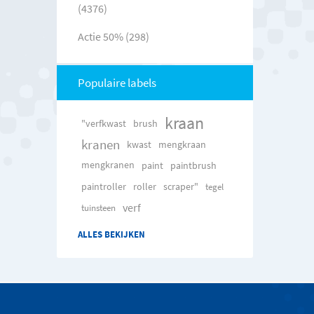
(4376)
Actie 50% (298)
Populaire labels
kraan
"verfkwast
brush
kranen
kwast
mengkraan
mengkranen
paint
paintbrush
paintroller
roller
scraper"
tegel
verf
tuinsteen
ALLES BEKIJKEN