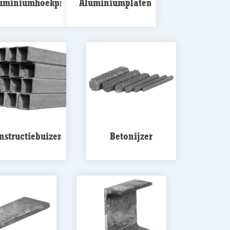
uminiumhoekprofielen
Aluminiumplaten
nstructiebuizen
Betonijzer