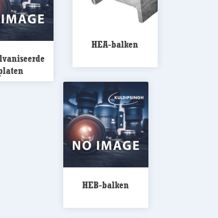
HEA-balken
lvaniseerde
platen
HEB-balken