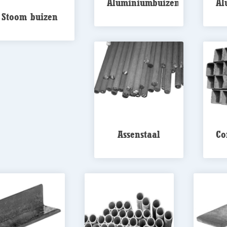
Aluminiumbuizen
Al
Stoom buizen
Assenstaal
Co