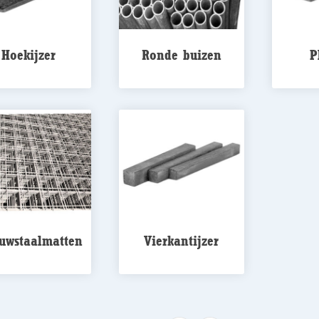
Hoekijzer
Ronde buizen
P
uwstaalmatten
Vierkantijzer