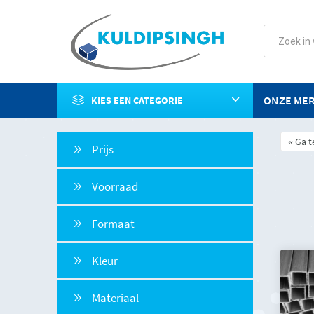
ONZE ME
KIES EEN CATEGORIE
Ga t
Prijs
Voorraad
Formaat
Kleur
Materiaal