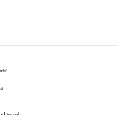
brief
rd:
wachtwoord: