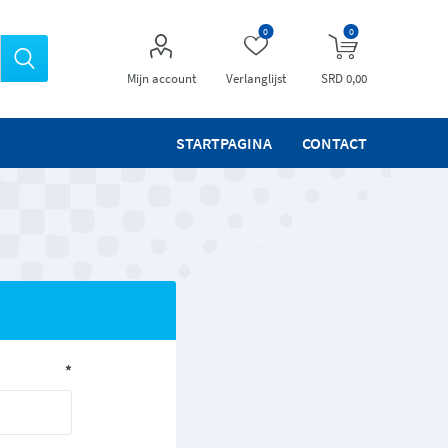
0
0
Mijn account
Verlanglijst
SRD 0,00
STARTPAGINA
CONTACT
*