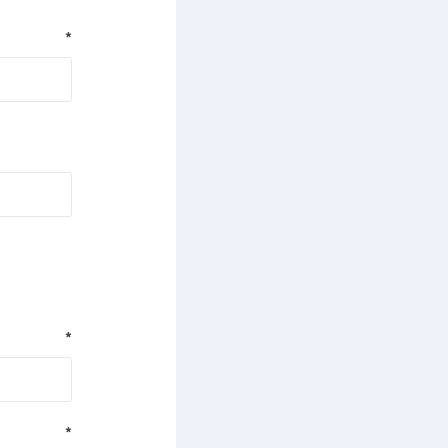
*
*
*