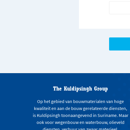
The Kuldipsingh Group
Op het gebied van bouwmaterialen van hoge
kwaliteit en aan de bouw gerelateerde diensten,
is Kuldipsingh toonaangevend in Suriname. Maar
ook voor wegenbouw en waterbouw, olieveld
diensten, verhuur van zwaar materieel,