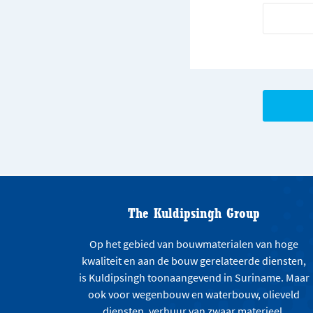
The Kuldipsingh Group
Op het gebied van bouwmaterialen van hoge
kwaliteit en aan de bouw gerelateerde diensten,
is Kuldipsingh toonaangevend in Suriname. Maar
ook voor wegenbouw en waterbouw, olieveld
diensten, verhuur van zwaar materieel,