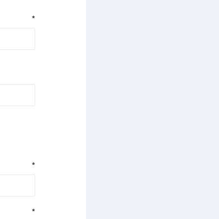
*
*
*