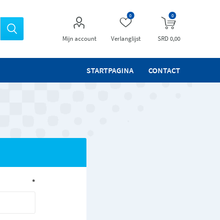
0
0
Mijn account
Verlanglijst
SRD 0,00
STARTPAGINA
CONTACT
*