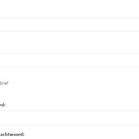
brief
rd:
wachtwoord: