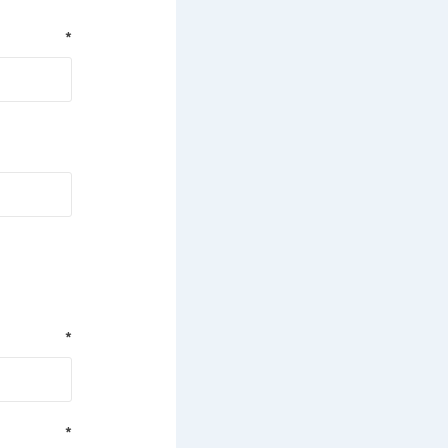
*
*
*