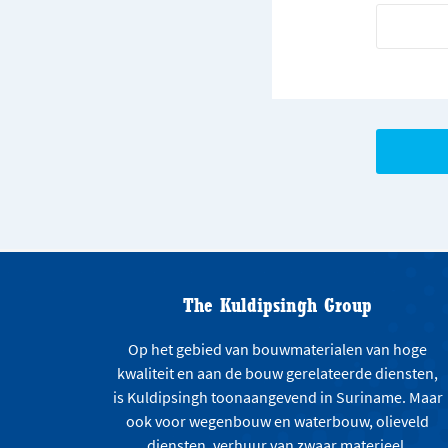
The Kuldipsingh Group
Op het gebied van bouwmaterialen van hoge
kwaliteit en aan de bouw gerelateerde diensten,
is Kuldipsingh toonaangevend in Suriname. Maar
ook voor wegenbouw en waterbouw, olieveld
diensten, verhuur van zwaar materieel,