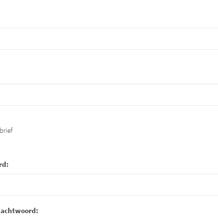
brief
rd:
wachtwoord: