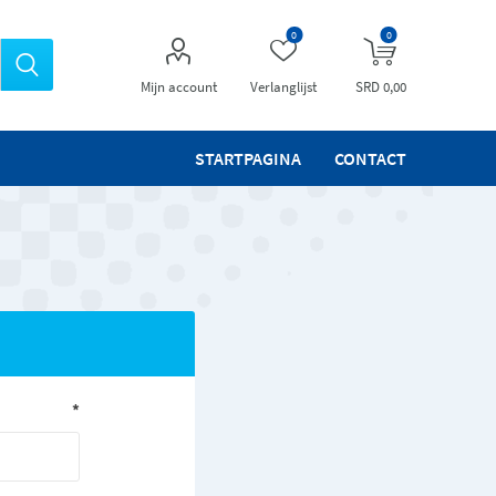
0
0
Mijn account
Verlanglijst
SRD 0,00
STARTPAGINA
CONTACT
*