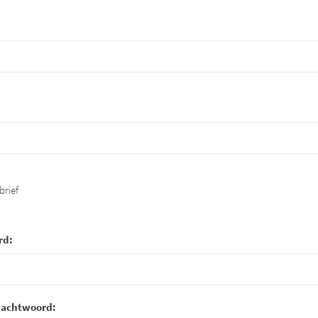
brief
rd:
wachtwoord: