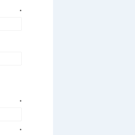
*
*
*