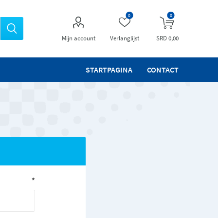
0
0
Mijn account
Verlanglijst
SRD 0,00
STARTPAGINA
CONTACT
*