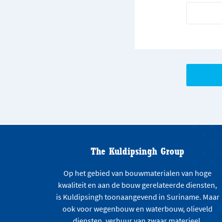
The Kuldipsingh Group
Op het gebied van bouwmaterialen van hoge
kwaliteit en aan de bouw gerelateerde diensten,
is Kuldipsingh toonaangevend in Suriname. Maar
ook voor wegenbouw en waterbouw, olieveld
diensten, verhuur van zwaar materieel,