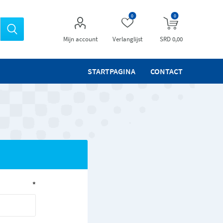
0
0
Mijn account
Verlanglijst
SRD 0,00
STARTPAGINA
CONTACT
*