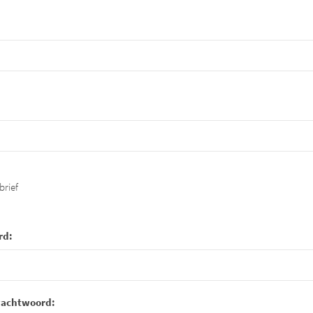
brief
rd:
wachtwoord: