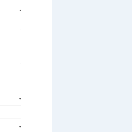
*
*
*