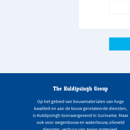
The Kuldipsingh Group
Op het gebied van bouwmaterialen van hoge
kwaliteit en aan de bouw gerelateerde diensten,
is Kuldipsingh toonaangevend in Suriname. Maar
ook voor wegenbouw en waterbouw, olieveld
diensten, verhuur van zwaar materieel,