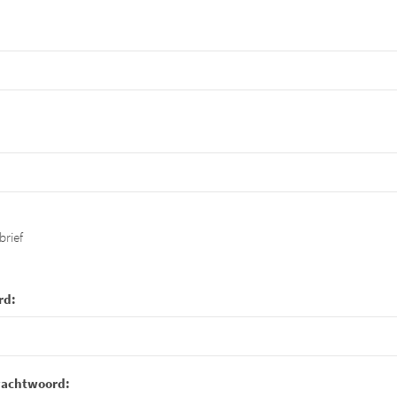
brief
rd:
wachtwoord: