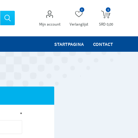
0
0
Mijn account
Verlanglijst
SRD 0,00
STARTPAGINA
CONTACT
*