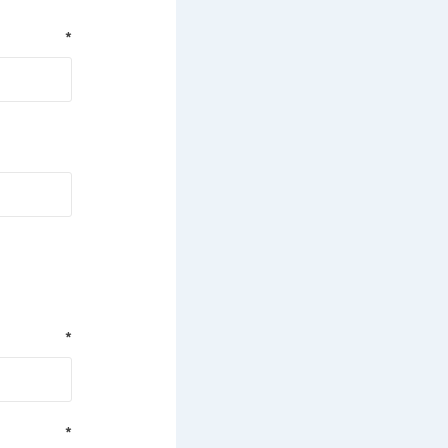
*
*
*