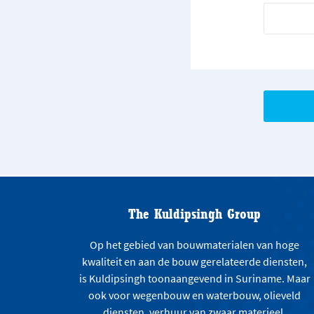
The Kuldipsingh Group
Op het gebied van bouwmaterialen van hoge
kwaliteit en aan de bouw gerelateerde diensten,
is Kuldipsingh toonaangevend in Suriname. Maar
ook voor wegenbouw en waterbouw, olieveld
diensten, verhuur van zwaar materieel,